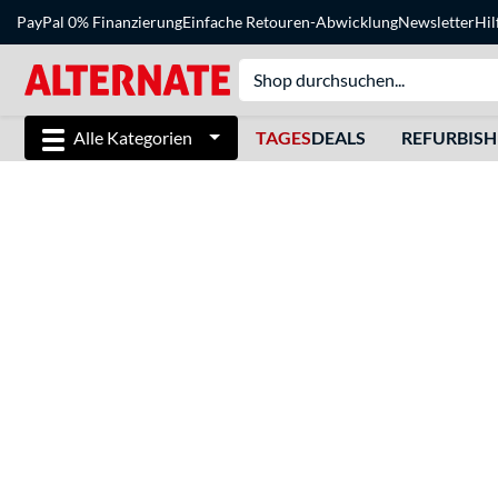
PayPal 0% Finanzierung
Einfache Retouren-Abwicklung
Newsletter
Hil
Alle Kategorien
TAGES
DEALS
REFURBIS