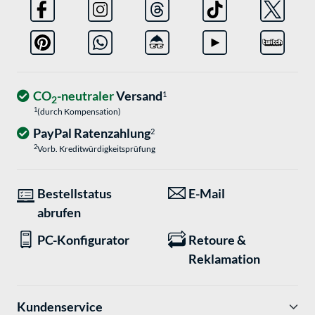
CO
-neutraler
Versand
1
2
1
(durch Kompensation)
PayPal Ratenzahlung
2
2
Vorb. Kreditwürdigkeitsprüfung
Bestellstatus
E-Mail
abrufen
PC-Konfigurator
Retoure &
Reklamation
Kundenservice