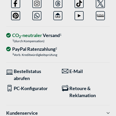
CO
-neutraler
Versand
1
2
1
(durch Kompensation)
PayPal Ratenzahlung
2
2
Vorb. Kreditwürdigkeitsprüfung
Bestellstatus
E-Mail
abrufen
PC-Konfigurator
Retoure &
Reklamation
Kundenservice