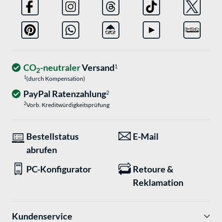
CO
-neutraler
Versand
1
2
1
(durch Kompensation)
PayPal Ratenzahlung
2
2
Vorb. Kreditwürdigkeitsprüfung
Bestellstatus
E-Mail
abrufen
PC-Konfigurator
Retoure &
Reklamation
Kundenservice