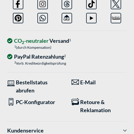
CO
-neutraler
Versand
1
2
1
(durch Kompensation)
PayPal Ratenzahlung
2
2
Vorb. Kreditwürdigkeitsprüfung
Bestellstatus
E-Mail
abrufen
PC-Konfigurator
Retoure &
Reklamation
Kundenservice