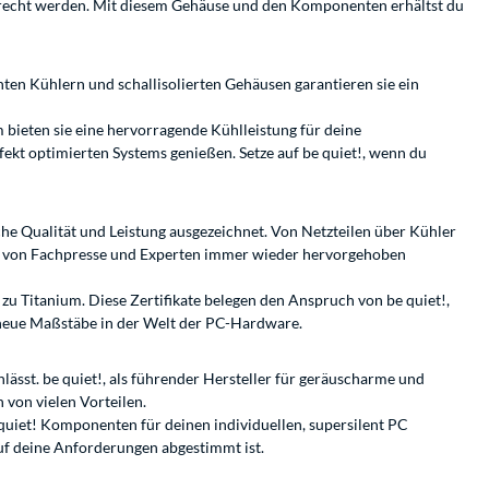
 gerecht werden. Mit diesem Gehäuse und den Komponenten erhältst du
enten Kühlern und schallisolierten Gehäusen garantieren sie ein
bieten sie eine hervorragende Kühlleistung für deine
ekt optimierten Systems genießen. Setze auf be quiet!, wenn du
e Qualität und Leistung ausgezeichnet. Von Netzteilen über Kühler
die von Fachpresse und Experten immer wieder hervorgehoben
 zu Titanium. Diese Zertifikate belegen den Anspruch von be quiet!,
 neue Maßstäbe in der Welt der PC-Hardware.
ässt. be quiet!, als führender Hersteller für geräuscharme und
 von vielen Vorteilen.
 quiet! Komponenten für deinen individuellen, supersilent PC
uf deine Anforderungen abgestimmt ist.