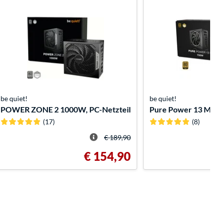
be quiet!
be quiet!
POWER ZONE 2 1000W, PC-Netzteil
Pure Power 13 M 75
(17)
(8)
€ 189,90
€ 154,90