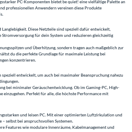
sstarker PC-Komponenten bietet be quiet! eine vielfältige Palette an
 und professionellen Anwendern vereinen diese Produkte
s.
 Langlebigkeit. Diese Netzteile sind speziell dafür entwickelt,
e Stromversorgung für dein System und reduzieren gleichzeitig
nnungsspitzen und Überhitzung, sondern tragen auch maßgeblich zur
ltst du die perfekte Grundlage für maximale Leistung bei
ungen konzentrieren.
n speziell entwickelt, um auch bei maximaler Beanspruchung nahezu
edingungen.
tung bei minimaler Geräuschentwicklung. Ob im Gaming-PC, High-
e einzugehen. Perfekt für alle, die höchste Performance mit
ungsstarken und leisen PC. Mit einer optimierten Luftzirkulation und
 – selbst bei anspruchsvollen Systemen.
evere Features wie modulare Innenräume, Kabelmanagement und