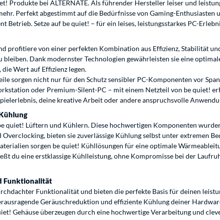
et! Produkte bei ALTERNATE. Als führender Hersteller leiser und leistung
 mehr. Perfekt abgestimmt auf die Bedürfnisse von Gaming-Enthusiasten
etrieb. Setze auf be quiet! – für ein leises, leistungsstarkes PC-Erlebni
nd profitiere von einer perfekten Kombination aus Effizienz, Stabilität und
zu bleiben. Dank modernster Technologien gewährleisten sie eine optimal
die Wert auf Effizienz legen.
eile sorgen nicht nur für den Schutz sensibler PC-Komponenten vor Spa
station oder Premium-Silent-PC – mit einem Netzteil von be quiet! erhä
Spielerlebnis, deine kreative Arbeit oder andere anspruchsvolle Anwend
e Kühlung
 be quiet! Lüftern und Kühlern. Diese hochwertigen Komponenten wurde
 Overclocking, bieten sie zuverlässige Kühlung selbst unter extremen B
aterialien sorgen be quiet! Kühllösungen für eine optimale Wärmeablei
ießt du eine erstklassige Kühlleistung, ohne Kompromisse bei der Laufruh
 Funktionalität
rchdachter Funktionalität und bieten die perfekte Basis für deinen leist
erausragende Geräuschreduktion und effiziente Kühlung deiner Hardware
uiet! Gehäuse überzeugen durch eine hochwertige Verarbeitung und cl