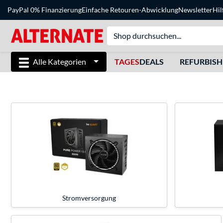
PayPal 0% Finanzierung
Einfache Retouren-Abwicklung
Newsletter
Hil
Alle Kategorien
TAGES
DEALS
REFURBIS
Stromversorgung