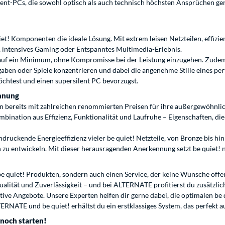
r Silent-PCs, die sowohl optisch als auch technisch höchsten Ansprüchen
quiet! Komponenten die ideale Lösung. Mit extrem leisen Netzteilen, effizi
n, intensives Gaming oder Entspanntes Multimedia-Erlebnis.
auf ein Minimum, ohne Kompromisse bei der Leistung einzugehen. Zudem 
ben oder Spiele konzentrieren und dabei die angenehme Stille eines perf
chtest und einen supersilent PC bevorzugst.
ennung
 bereits mit zahlreichen renommierten Preisen für ihre außergewöhnlich
mbination aus Effizienz, Funktionalität und Laufruhe – Eigenschaften, 
druckende Energieeffizienz vieler be quiet! Netzteile, von Bronze bis hin
zu entwickeln. Mit dieser herausragenden Anerkennung setzt be quiet!
quiet! Produkten, sondern auch einen Service, der keine Wünsche offenl
ität und Zuverlässigkeit – und bei ALTERNATE profitierst du zusätzlich
ktive Angebote. Unsere Experten helfen dir gerne dabei, die optimalen be
NATE und be quiet! erhältst du ein erstklassiges System, das perfekt a
noch starten!