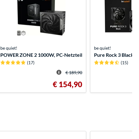
be quiet!
be quiet!
POWER ZONE 2 1000W, PC-Netzteil
Pure Rock 3 Black,
(17)
(15)
€ 189,90
€ 154,90