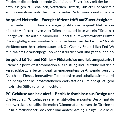
Entdecke die beeindruckende Qualität und Zuverlässigkeit der be qui
erstklassigen PC-Gehäusen, Netzteilen, Lüftern, Kühlern und vielem
kompromisslose Laufruhe mit exzellenter Performance und supersilent B
be quiet! Netzteile – Energieeffizienz trifft auf Zuverlässigkeit
Entscheide dich für die erstklassige Qualität der be quiet! Netzteile u
höchste Anforderungen zu erfüllen und dabei leise wie ein Flüstern 
Energieverluste auf ein Minimum – ideal für umweltbewusste Nutzer, 
Die sorgfältig abgestimmten Schutzmechanismen der be quiet! Netzt
Verlängerung ihrer Lebensdauer bei. Ob Gaming-Setup, High-End-Work
minimalem Geräuschpegel. So kannst du dich voll und ganz auf dein 
be quiet! Lüfter und Kühler – Flüsterleise und leistungsstark
Erlebe die perfekte Kombination aus Leistung und Laufruhe mit den
geräuschlos zu arbeiten. Ideal für energieintensive Anwendungen und
Durch den Einsatz innovativer Technologien und schallgedämmter M
End-Setup oder bei professionellen Workstations – mit be quiet! gen
maximaler Stille vereinen möchten.
PC-Gehäuse von be quiet! – Perfekte Symbiose aus Design und
Die be quiet! PC-Gehäuse vereinen stilvolles, elegantes Design mit du
hochwertigen, schallisolierenden Dämmmatten sorgen sie für eine h
Ob minimalistischer Look oder markantes Gaming-Design – die be q