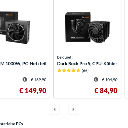
be quiet!
 M 1000W, PC-Netzteil
Dark Rock Pro 5, CPU-Kühler
)
(65)
€ 169,90
€ 104,90
€ 149,90
€ 84,90
terleise PCs