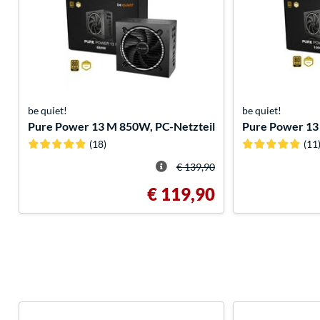
be quiet!
be quiet!
Pure Power 13 M 850W, PC-Netzteil
Pure Power 13
(18)
(11
€ 139,90
€ 119,90