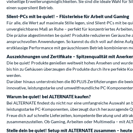
vielseitige Erweiterungsmöglichkeiten. Sie sind die ideale Wahl fü
einen supersilent Betrieb.
Silent-PCs mit be quiet! – Flüsterleise für Arbeit und Gaming
Für alle, die Wert auf maximale Stille legen, sind Silent-PCs mit be 
unvergleichbares Maß an Ruhe – perfekt für konzentriertes Arbeite
Die präzise abgestimmten be quiet! Produkte reduzieren Geräusche 
anspruchsvollen Anwendungen. So kannst du dich voll auf deine Aufga
erstklassige Performance mit geräuschlosem Betrieb kombinieren mö
Auszeichnungen und Zertifikate – Spitzenqualität mit Anerk
Die be quiet! Produkte genießen weltweit hohes Ansehen und wurden
bis hin zu Gehäusen überzeugen die Produkte durch ihre perfekte Ko
werden.
Darüber hinaus unterstreichen die 80 PLUS Zertifizierungen die beein
innovative, leistungsstarke und umweltfreundliche PC-Komponenten 
Warum be quiet! bei ALTERNATE kaufen?
Bei ALTERNATE findest du nicht nur eine umfangreiche Auswahl an be 
leistungsstarke PC-Komponenten, überzeugt durch herausragende Qual
Freue dich auf schnelle Lieferzeiten, kompetente Beratung und attra
zusammenzustellen. Ob Gaming, Arbeiten oder Multimedia – mit ALTER
Stelle dein be quiet! Setup mit ALTERNATE zusammen – heute 