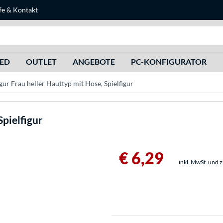
fe
&
Kontakt
Suche
HED
OUTLET
ANGEBOTE
PC-KONFIGURATOR
gur Frau heller Hauttyp mit Hose, Spielfigur
Spielfigur
€ 6,29
inkl. MwSt. und 