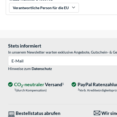
Verantwortliche Person für die EU
Stets informiert
In unserem Newsletter warten exklusive Angebote, Gutschein- & Ge
E-Mail
Hinweise zum
Datenschutz
CO
-neutraler
Versand
PayPal Ratenzahlu
1
2
1
2
(durch Kompensation)
Vorb. Kreditwürdigkeitspr
Bestellstatus abrufen
Wir sind