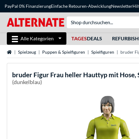
PayPal 0% Finanzierung
Einfache Retouren-Abwicklung
Newsletter
Hil
Alle Kategorien
TAGES
DEALS
REFURBIS
Startseite
Spielzeug
Puppen & Spielfiguren
Spielfiguren
bruder Fi
bruder
Figur Frau heller Hauttyp mit Hose, 
(dunkelblau)