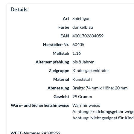
Details
Art
Spielfigur
Farbe
dunkelblau
EAN
4001702604059
Hersteller-Nr.
60405
Maßstab
1:16
Altersempfehlung
bis 8 Jahren
Zielgruppe
Kindergartenkinder
Material
Kunststoff
Abmessung
Breite: 74 mm x Höhe: 20 mm
Gewicht
29 Gramm
Warn- und Sicherheitshinweise
Warnhinweise:
Achtung: Erstickungsgefahr wege
Achtung: Nicht geeignet für Kin
WEEE-Nummer
24308952