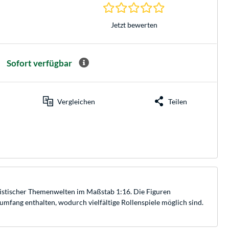
0.0 Sterne bei 0 Be
Jetzt bewerten
Sofort verfügbar
Vergleichen
Teilen
listischer Themenwelten im Maßstab 1:16. Die Figuren
umfang enthalten, wodurch vielfältige Rollenspiele möglich sind.