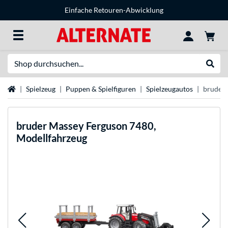
Einfache Retouren-Abwicklung
Suche
Suche
Startseite
Spielzeug
Puppen & Spielfiguren
Spielzeugautos
bruder 
bruder
Massey Ferguson 7480,
Modellfahrzeug