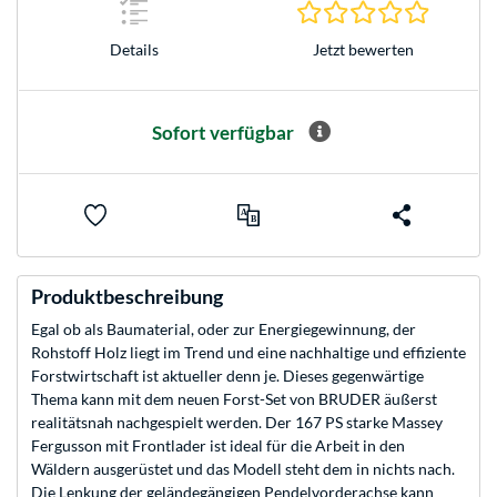
0.0 Stern
Jetzt bewerten
Details
Sofort verfügbar
Produktbeschreibung
Egal ob als Baumaterial, oder zur Energiegewinnung, der
Rohstoff Holz liegt im Trend und eine nachhaltige und effiziente
Forstwirtschaft ist aktueller denn je. Dieses gegenwärtige
Thema kann mit dem neuen Forst-Set von BRUDER äußerst
realitätsnah nachgespielt werden. Der 167 PS starke Massey
Fergusson mit Frontlader ist ideal für die Arbeit in den
Wäldern ausgerüstet und das Modell steht dem in nichts nach.
Die Lenkung der geländegängigen Pendelvorderachse kann