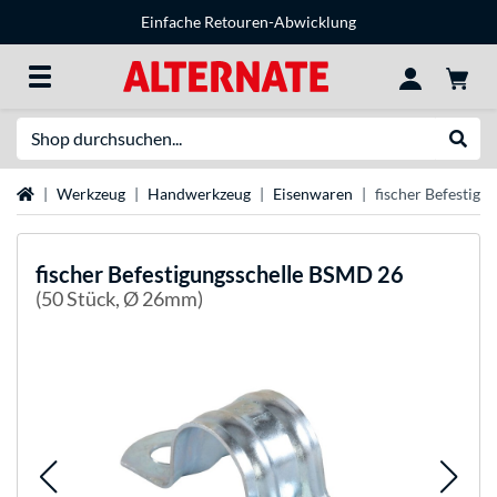
Einfache Retouren-Abwicklung
Suche
Suche
Startseite
Werkzeug
Handwerkzeug
Eisenwaren
fischer Befestig
fischer
Befestigungsschelle BSMD 26
(50 Stück, Ø 26mm)