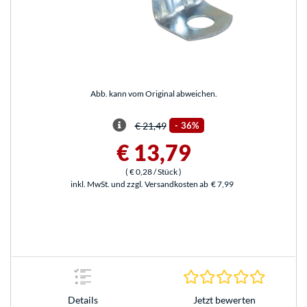
Abb. kann vom Original abweichen.
€ 21,49
-
36%
€ 13,79
(
€ 0,28
/ Stück
)
inkl. MwSt. und zzgl. Versandkosten ab
€ 7,99
0.0 Stern
Jetzt bewerten
Details