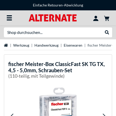
Einfache Retouren-Abwicklung
Suche
Suche
Startseite
Werkzeug
Handwerkzeug
Eisenwaren
fischer Meister-B
fischer
Meister-Box ClassicFast SK TG TX,
4,5 - 5,0mm, Schrauben-Set
(110-teilig, mit Teilgewinde)