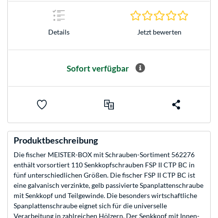
0.0 Stern
Jetzt bewerten
Details
Sofort verfügbar
Produktbeschreibung
Die fischer MEISTER-BOX mit Schrauben-Sortiment 562276
enthält vorsortiert 110 Senkkopfschrauben FSP II CTP BC in
fünf unterschiedlichen Größen. Die fischer FSP II CTP BC ist
eine galvanisch verzinkte, gelb passivierte Spanplattenschraube
mit Senkkopf und Teilgewinde. Die besonders wirtschaftliche
Spanplattenschraube eignet sich für die universelle
Verarbeitung in zahlreichen Hölzern. Der Senkkopf mit Innen-