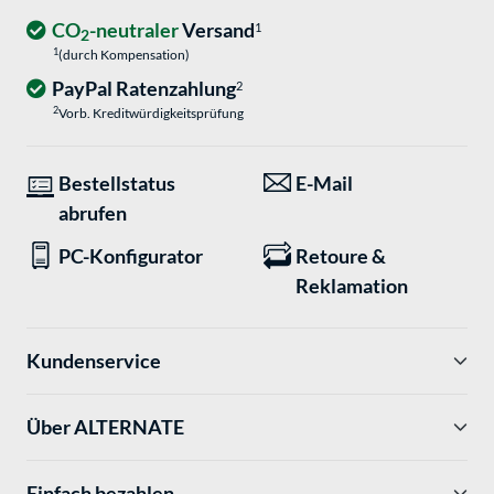
CO
-neutraler
Versand
1
2
1
(durch Kompensation)
PayPal Ratenzahlung
2
2
Vorb. Kreditwürdigkeitsprüfung
Bestellstatus
E-Mail
abrufen
PC-Konfigurator
Retoure &
Reklamation
Kundenservice
Über ALTERNATE
Einfach bezahlen