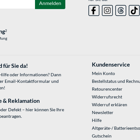
Anmelden
ng
2
üfung
Kundenservice
 für Sie da!
Mein Konto
 Hilfe oder Informationen? Dann
ser
Email-Kontaktformular
und
Bestellstatus und Rechn
en!
Retourencenter
Widerrufsrecht
e & Reklamation
Widerruf erklären
der Defekt – hier können Sie Ihre
Newsletter
beantragen.
Hilfe
Altgeräte-/ Batterieents
Gutschein