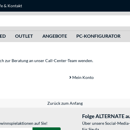
fe
&
Kontakt
Suche
HED
OUTLET
ANGEBOTE
PC-KONFIGURATOR
sich zur Beratung an unser Call-Center-Team wenden.
Mein Konto
Zurück zum Anfang
Folge ALTERNATE au
winnspielaktionen auf Sie!
Über unsere Social-Media-
für Sie da.