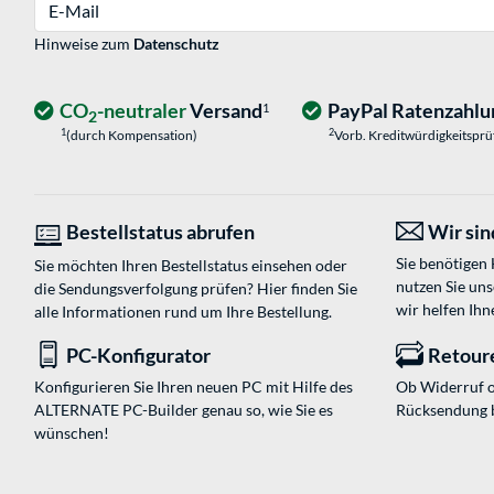
E-Mail
Hinweise zum
Datenschutz
CO
-neutraler
Versand
PayPal Ratenzahlu
1
2
1
2
(durch Kompensation)
Vorb. Kreditwürdigkeitspr
Bestellstatus abrufen
Wir sind
Sie benötigen
Sie möchten Ihren Bestellstatus einsehen oder
nutzen Sie un
die Sendungsverfolgung prüfen? Hier finden Sie
wir helfen Ihn
alle Informationen rund um Ihre Bestellung.
PC-Konfigurator
Retour
Konfigurieren Sie Ihren neuen PC mit Hilfe des
Ob Widerruf o
ALTERNATE PC-Builder genau so, wie Sie es
Rücksendung 
wünschen!