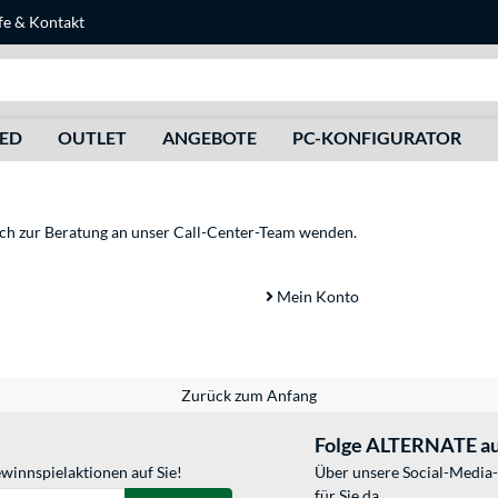
fe
&
Kontakt
Suche
HED
OUTLET
ANGEBOTE
PC-KONFIGURATOR
sich zur Beratung an unser Call-Center-Team wenden.
Mein Konto
Zurück zum Anfang
Folge ALTERNATE au
winnspielaktionen auf Sie!
Über unsere Social-Media-
für Sie da.