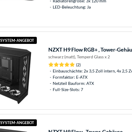
Radiatorengröße: 3x 120 mm
LED-Beleuchtung: Ja
SYSTEM-ANGEBOT
NZXT
H9 Flow RGB+ , Tower-Gehä
schwarz (matt), Temperd Glass x 2
(2)
Einbauschächte: 2x 3,5 Zoll intern, 4x 2,5 Z
Formfaktor: E-ATX
Netzteil Bauform: ATX
Full-Size-Slots: 7
SYSTEM-ANGEBOT
NZXT
H9 Flow , Tower-Gehäuse