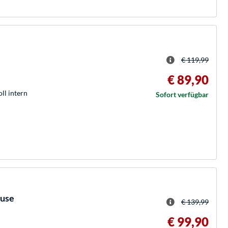
€ 119,99
€ 89,90
oll intern
Sofort verfügbar
äuse
€ 139,99
€ 99,90