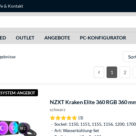
fe
&
Kontakt
Suche
HED
OUTLET
ANGEBOTE
PC-KONFIGURATOR
Sortie
gebnisse
1
2
SYSTEM-ANGEBOT
NZXT
Kraken Elite 360 RGB 360 m
schwarz
(3)
Sockel: 1150, 1151, 1155, 1156, 1200, 17
Art: Wasserkühlung-Set