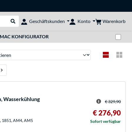
Warenkorb
Geschäftskunden
Konto
Suche durchführen
Zwi
MAC KONFIGURATOR
ren
m, Wasserkühlung
€ 329,90
€ 276,90
00, 1851, AM4, AM5
Sofort verfügbar