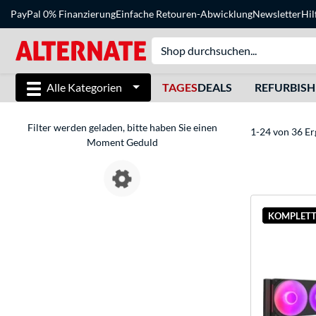
PayPal 0% Finanzierung
Einfache Retouren-Abwicklung
Newsletter
Hil
Alle Kategorien
TAGES
DEALS
REFURBIS
Filter werden geladen, bitte haben Sie einen
1-24 von 36 Er
Moment Geduld
KOMPLETT