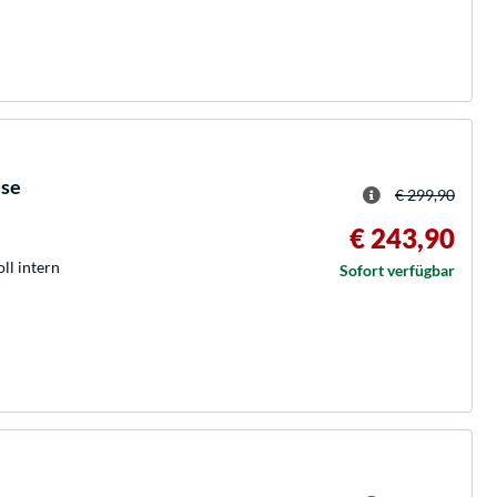
use
€ 299,90
€ 243,90
oll intern
Sofort verfügbar