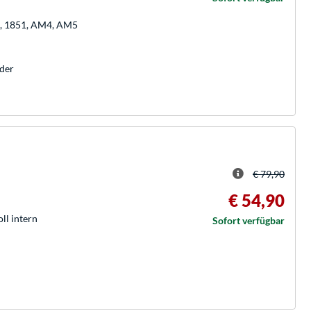
00, 1851, AM4, AM5
der
€ 79,90
€ 54,90
oll intern
Sofort verfügbar