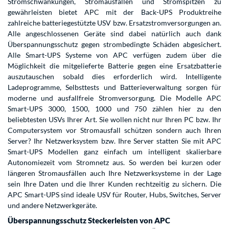
Stromschwankungen, Stromausfällen und Stromspitzen zu
gewährleisten bietet APC mit der Back-UPS Produktreihe
zahlreiche batteriegestützte USV bzw. Ersatzstromversorgungen an.
Alle angeschlossenen Geräte sind dabei natürlich auch dank
Überspannungsschutz gegen strombedingte Schäden abgesichert.
Alle Smart-UPS Systeme von APC verfügen zudem über die
Möglichkeit die mitgelieferte Batterie gegen eine Ersatzbatterie
auszutauschen sobald dies erforderlich wird. Intelligente
Ladeprogramme, Selbsttests und Batterieverwaltung sorgen für
moderne und ausfallfreie Stromversorgung. Die Modelle APC
Smart-UPS 3000, 1500, 1000 und 750 zählen hier zu den
beliebtesten USVs Ihrer Art. Sie wollen nicht nur Ihren PC bzw. Ihr
Computersystem vor Stromausfall schützen sondern auch Ihren
Server? Ihr Netzwerksystem bzw. Ihre Server statten Sie mit APC
Smart-UPS Modellen ganz einfach um intelligent skalierbare
Autonomiezeit vom Stromnetz aus. So werden bei kurzen oder
längeren Stromausfällen auch Ihre Netzwerksysteme in der Lage
sein Ihre Daten und die Ihrer Kunden rechtzeitig zu sichern. Die
APC Smart-UPS sind ideale USV für Router, Hubs, Switches, Server
und andere Netzwerkgeräte.
Überspannungsschutz Steckerleisten von APC