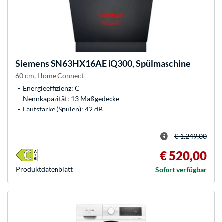
Siemens
SN63HX16AE iQ300, Spülmaschine
60 cm, Home Connect
Energieeffizienz: C
Nennkapazität: 13 Maßgedecke
Lautstärke (Spülen): 42 dB
€ 1.249,00
€ 520,00
Produkt­datenblatt
Sofort verfügbar