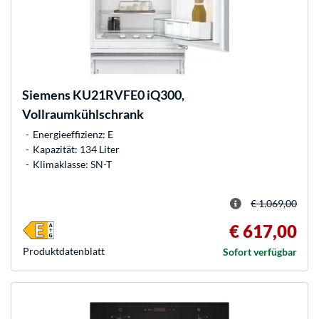
Siemens
KU21RVFE0 iQ300,
Vollraumkühlschrank
Energieeffizienz: E
Kapazität: 134 Liter
Klimaklasse: SN-T
€ 1.069,00
€ 617,00
Produkt­datenblatt
Sofort verfügbar