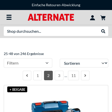
Einfache Retouren-Abwicklung
Suche
Suche
25-48 von 246 Ergebnisse
Sortieren
Filtern
1
2
3
11
…
+ BEIGABE