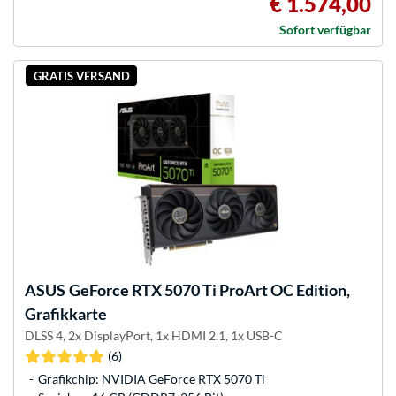
€ 1.574,00
Sofort verfügbar
GRATIS VERSAND
ASUS
GeForce RTX 5070 Ti ProArt OC Edition,
Grafikkarte
DLSS 4, 2x DisplayPort, 1x HDMI 2.1, 1x USB-C
(6)
Grafikchip: NVIDIA GeForce RTX 5070 Ti