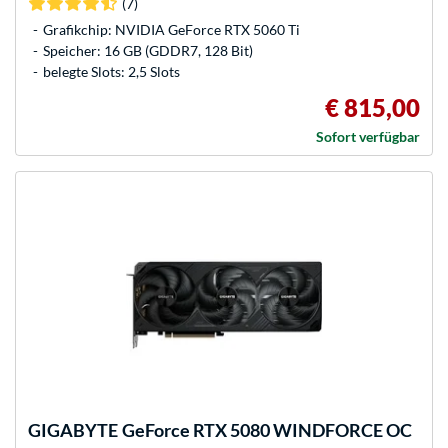
(7)
Grafikchip: NVIDIA GeForce RTX 5060 Ti
Speicher: 16 GB (GDDR7, 128 Bit)
belegte Slots: 2,5 Slots
€ 815,00
Sofort verfügbar
GIGABYTE
GeForce RTX 5080 WINDFORCE OC