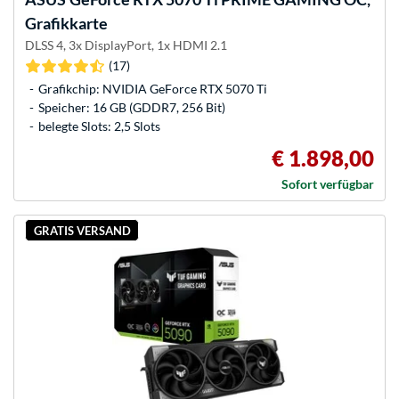
Grafikkarte
DLSS 4, 3x DisplayPort, 1x HDMI 2.1
(17)
Grafikchip: NVIDIA GeForce RTX 5070 Ti
Speicher: 16 GB (GDDR7, 256 Bit)
belegte Slots: 2,5 Slots
€ 1.898,00
Sofort verfügbar
GRATIS VERSAND