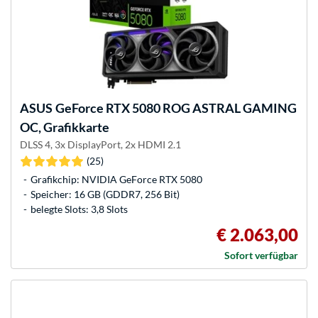
ASUS
GeForce RTX 5080 ROG ASTRAL GAMING
OC, Grafikkarte
DLSS 4, 3x DisplayPort, 2x HDMI 2.1
(25)
Grafikchip: NVIDIA GeForce RTX 5080
Speicher: 16 GB (GDDR7, 256 Bit)
belegte Slots: 3,8 Slots
€ 2.063,00
Sofort verfügbar