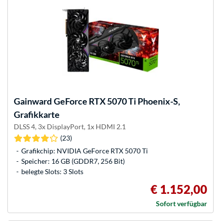
Gainward
GeForce RTX 5070 Ti Phoenix-S,
Grafikkarte
DLSS 4, 3x DisplayPort, 1x HDMI 2.1
(23)
Grafikchip: NVIDIA GeForce RTX 5070 Ti
Speicher: 16 GB (GDDR7, 256 Bit)
belegte Slots: 3 Slots
€ 1.152,00
Sofort verfügbar