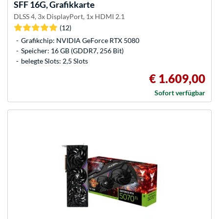
SFF 16G, Grafikkarte
DLSS 4, 3x DisplayPort, 1x HDMI 2.1
(12)
Grafikchip: NVIDIA GeForce RTX 5080
Speicher: 16 GB (GDDR7, 256 Bit)
belegte Slots: 2,5 Slots
€ 1.609,00
Sofort verfügbar