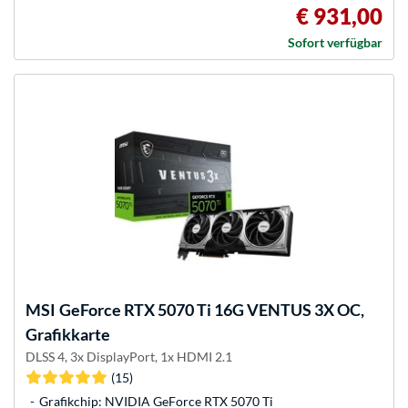
€ 931,00
Sofort verfügbar
MSI
GeForce RTX 5070 Ti 16G VENTUS 3X OC,
Grafikkarte
DLSS 4, 3x DisplayPort, 1x HDMI 2.1
(15)
Grafikchip: NVIDIA GeForce RTX 5070 Ti