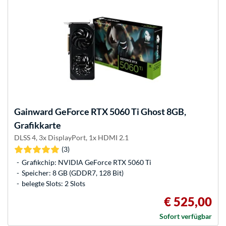
Gainward
GeForce RTX 5060 Ti Ghost 8GB,
Grafikkarte
DLSS 4, 3x DisplayPort, 1x HDMI 2.1
(3)
Grafikchip: NVIDIA GeForce RTX 5060 Ti
Speicher: 8 GB (GDDR7, 128 Bit)
belegte Slots: 2 Slots
€ 525,00
Sofort verfügbar