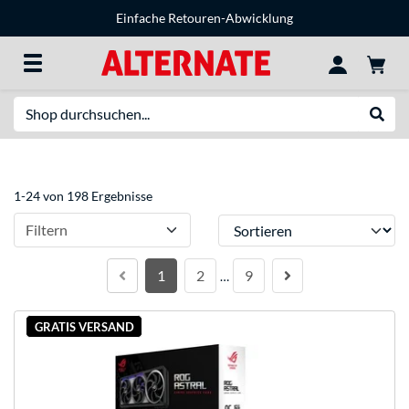
Einfache Retouren-Abwicklung
Suche
Suche
1-24 von 198 Ergebnisse
Sortieren
Filtern
1
2
9
…
GRATIS VERSAND