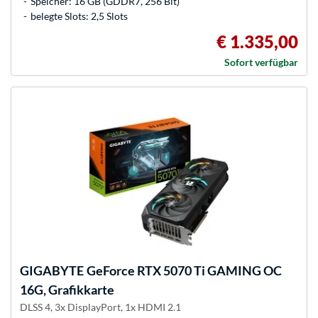
Speicher: 16 GB (GDDR7, 256 Bit)
belegte Slots: 2,5 Slots
€ 1.335,00
Sofort verfügbar
GIGABYTE
GeForce RTX 5070 Ti GAMING OC
16G, Grafikkarte
DLSS 4, 3x DisplayPort, 1x HDMI 2.1