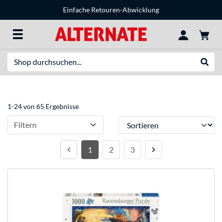
Einfache Retouren-Abwicklung
Suche
Suche
1-24 von 65 Ergebnisse
Sortieren
Filtern
1
2
3