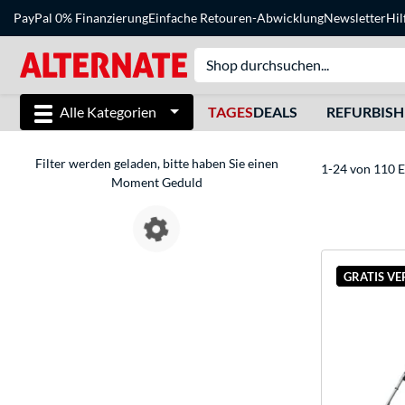
PayPal 0% Finanzierung
Einfache Retouren-Abwicklung
Newsletter
Hil
Alle Kategorien
TAGES
DEALS
REFURBIS
Filter werden geladen, bitte haben Sie einen
1-24 von 110 E
Moment Geduld
GRATIS V