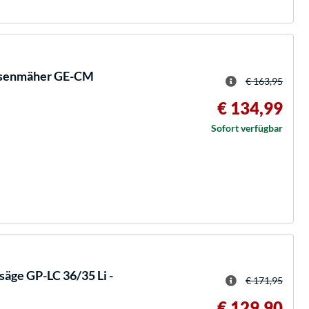
asenmäher GE-CM
€ 163,95
€ 134,99
Sofort verfügbar
äge GP-LC 36/35 Li -
€ 171,95
€ 129,90