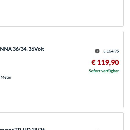
NA 36/34, 36Volt
€ 164,95
€ 119,90
Sofort verfügbar
 Meter
ammer TP-HD 18/26