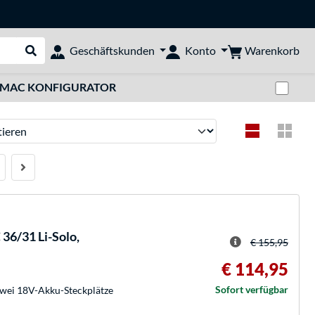
Warenkorb
Geschäftskunden
Konto
Suche durchführen
Zwi
MAC KONFIGURATOR
ren
36/31 Li-Solo,
€ 155,95
€ 114,95
Sofort verfügbar
zwei 18V-Akku-Steckplätze