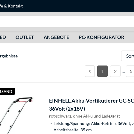
fe
&
Kontakt
Suche
HED
OUTLET
ANGEBOTE
PC-KONFIGURATOR
Sortie
rgebnisse
1
2
5
…
ERSAND
EINHELL
Akku-Vertikutierer GC-SC 
36Volt (2x18V)
rot/schwarz, ohne Akku und Ladegerät
Leistung/Spannung: Akku-Betrieb, 36Volt, 
Arbeitsbreite: 35 cm