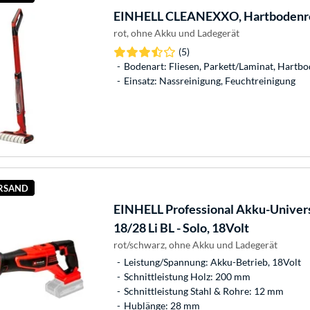
EINHELL
CLEANEXXO, Hartbodenre
rot, ohne Akku und Ladegerät
(5)
Bodenart: Fliesen, Parkett/Laminat, Hartb
Einsatz: Nassreinigung, Feuchtreinigung
ERSAND
EINHELL
Professional Akku-Univer
18/28 Li BL - Solo, 18Volt
rot/schwarz, ohne Akku und Ladegerät
Leistung/Spannung: Akku-Betrieb, 18Volt
Schnittleistung Holz: 200 mm
Schnittleistung Stahl & Rohre: 12 mm
Hublänge: 28 mm