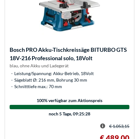
Bosch
PRO Akku-Tischkreissäge BITURBO GTS
18V-216 Professional solo, 18Volt
blau, ohne Akku und Ladegerät
Leistung/Spannung: Akku-Betrieb, 18Volt
Sägeblatt Ø: 216 mm, Bohrung 30 mm
Schnitttiefe max.: 70 mm
100
% verfügbar zum Aktionspreis
noch
5 Tage, 09:25:28
€ 1.053,15
€ 489,00