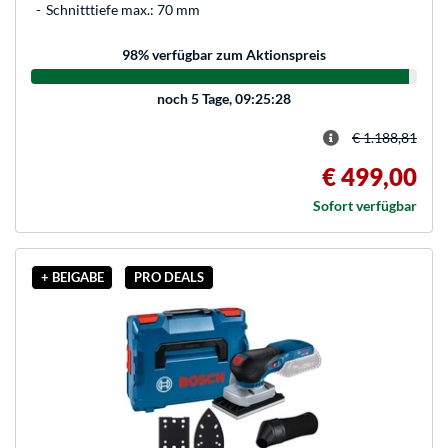
Schnitttiefe max.: 70 mm
98
% verfügbar zum Aktionspreis
noch
5 Tage, 09:25:28
€ 1.188,81
€ 499,00
Sofort verfügbar
+ BEIGABE
PRO DEALS