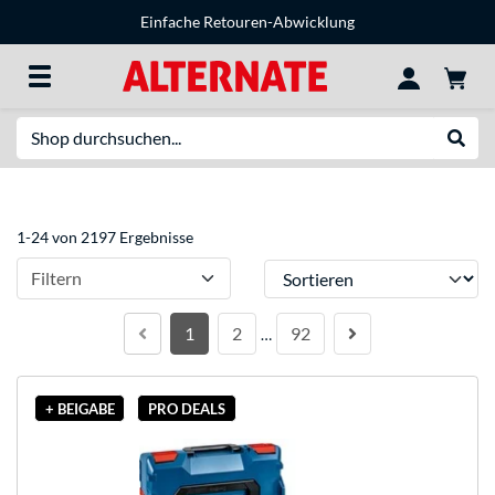
Einfache Retouren-Abwicklung
Suche
Suche
1-24 von 2197 Ergebnisse
Sortieren
Filtern
1
2
92
…
+ BEIGABE
PRO DEALS