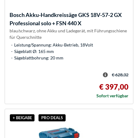
Bosch
Akku-Handkreissäge GKS 18V-57-2 GX
Professional solo + FSN 440 X
blau/schwarz, ohne Akku und Ladegerät, mit Führungsschiene
für Querschnitte
Leistung/Spannung: Akku-Betrieb, 18Volt
Sägeblatt Ø: 165 mm
Sägeblattbohrung: 20 mm
€ 628,32
€ 397,00
Sofort verfügbar
+ BEIGABE
PRO DEALS