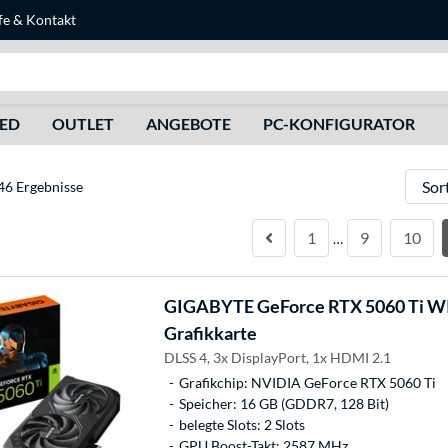
fe
&
Kontakt
Suche
HED
OUTLET
ANGEBOTE
PC-KONFIGURATOR
Sortie
46 Ergebnisse
1
9
10
…
GIGABYTE
GeForce RTX 5060 Ti 
Grafikkarte
DLSS 4, 3x DisplayPort, 1x HDMI 2.1
Grafikchip: NVIDIA GeForce RTX 5060 Ti
Speicher: 16 GB (GDDR7, 128 Bit)
belegte Slots: 2 Slots
GPU Boost-Takt: 2587 MHz