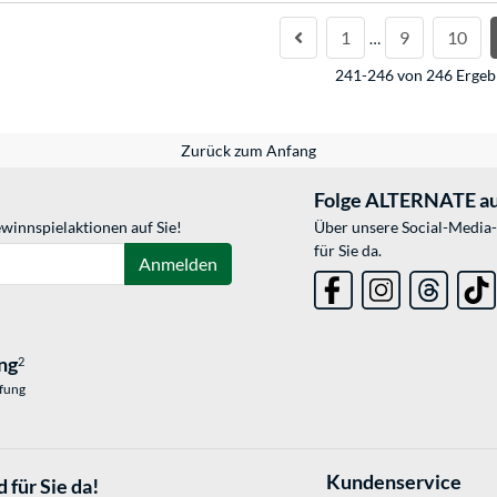
1
9
10
…
241-246 von 246 Ergeb
Zurück zum Anfang
Folge ALTERNATE au
winnspielaktionen auf Sie!
Über unsere Social-Media-
für Sie da.
Anmelden
ng
2
üfung
Kundenservice
 für Sie da!