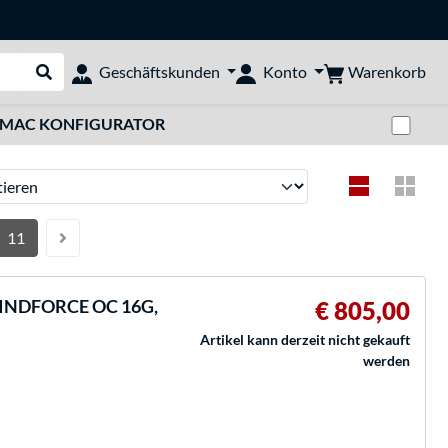
Warenkorb
Geschäftskunden
Konto
Suche durchführen
Zwi
MAC KONFIGURATOR
ren
11
WINDFORCE OC 16G,
€ 805,00
Artikel kann derzeit nicht gekauft
werden