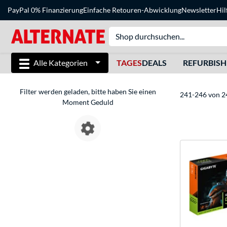
PayPal 0% Finanzierung
Einfache Retouren-Abwicklung
Newsletter
Hil
Alle Kategorien
TAGES
DEALS
REFURBIS
Filter werden geladen, bitte haben Sie einen
241-246 von 2
Moment Geduld