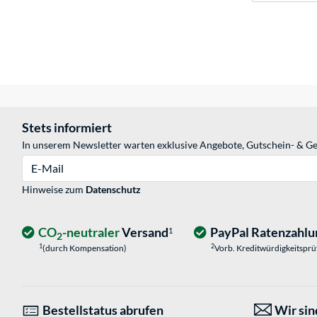
Stets informiert
In unserem Newsletter warten exklusive Angebote, Gutschein- & Ge
E-Mail
Hinweise zum
Datenschutz
CO
-neutraler
Versand
PayPal Ratenzahlu
1
2
1
2
(durch Kompensation)
Vorb. Kreditwürdigkeitspr
Bestellstatus abrufen
Wir sind