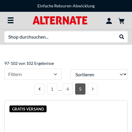
Einfache Retouren-Abwicklung
Suche
Suche
97-102 von 102 Ergebnisse
Sortieren
Filtern
1
4
5
…
GRATIS VERSAND