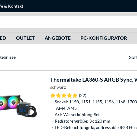
fe
&
Kontakt
Suche
HED
OUTLET
ANGEBOTE
PC-KONFIGURATOR
Sortie
gebnisse
Thermaltake
LA360-S ARGB Sync, 
schwarz
(22)
Sockel: 1150, 1151, 1155, 1156, 1168, 1700
AM4, AM5
Art: Wasserkühlung-Set
Radiatorengröße: 3x 120 mm
LED-Beleuchtung: Ja, addressable RGB Hea