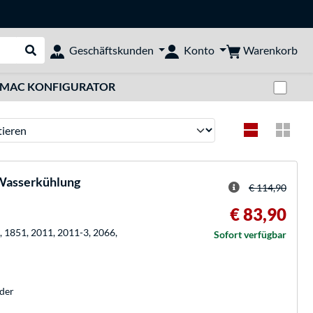
Warenkorb
Geschäftskunden
Konto
Suche durchführen
Zwi
MAC KONFIGURATOR
ren
Wasserkühlung
€ 114,90
€ 83,90
, 1851, 2011, 2011-3, 2066,
Sofort verfügbar
der