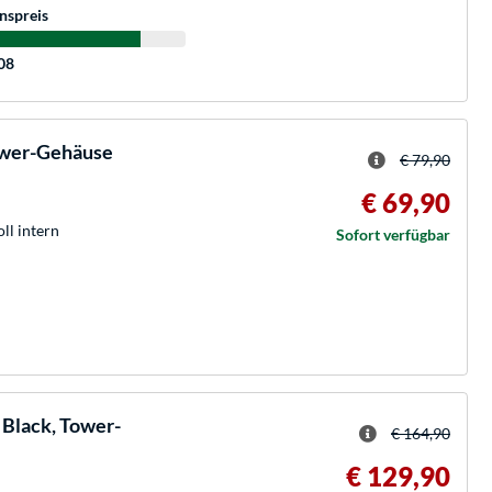
nspreis
:08
ower-Gehäuse
€ 79,90
€ 69,90
oll intern
Sofort verfügbar
Black, Tower-
€ 164,90
€ 129,90