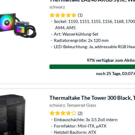
schwarz
(1)
Sockel: 1150, 1151, 1155, 1156, 1168, 1700
AM4, AM5
Art: Wasserkühlung-Set
Radiatorengröße: 2x 120 mm
LED-Beleuchtung: Ja, addressable RGB Hea
97
% verfügbar zum Aktio
noch
25 Tage, 03:07
Thermaltake
The Tower 300 Black,
schwarz, Tempered Glass
(2)
Einbauschächte: 3x 3,5 Zoll intern
Formfaktor: Mini-ITX, µATX
Netzteil Bauform: ATX