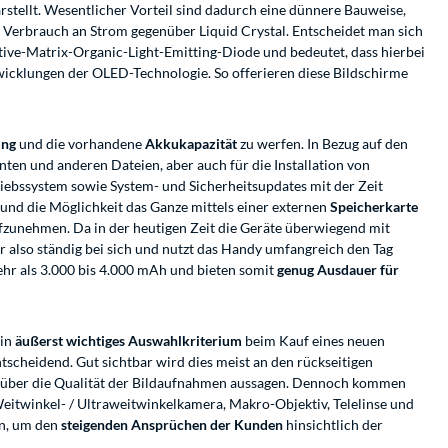
arstellt. Wesentlicher Vorteil sind dadurch eine dünnere Bauweise,
r Verbrauch an Strom gegenüber Liquid Crystal. Entscheidet man sich
tive-Matrix-Organic-Light-Emitting-Diode und bedeutet, dass hierbei
wicklungen der OLED-Technologie. So offerieren diese Bildschirme
ung
und die vorhandene
Akkukapazität
zu werfen. In Bezug auf den
ten und anderen Dateien, aber auch für die Installation von
riebssystem sowie System- und Sicherheitsupdates mit der Zeit
 und die Möglichkeit das Ganze mittels einer externen
Speicherkarte
fzunehmen. Da in der heutigen Zeit die Geräte überwiegend mit
 also ständig bei sich und nutzt das Handy umfangreich den Tag
ehr als 3.000 bis 4.000 mAh und bieten somit
genug Ausdauer für
ein
äußerst wichtiges Auswahlkriterium
beim Kauf eines neuen
tscheidend. Gut sichtbar wird dies meist an den rückseitigen
s über die Qualität der Bildaufnahmen aussagen. Dennoch kommen
Weitwinkel- / Ultraweitwinkelkamera, Makro-Objektiv, Telelinse und
en, um den
steigenden Ansprüchen der Kunden
hinsichtlich der