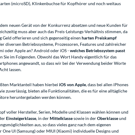
karten (microSD), Klinkenbuchse für Kopfhörer und noch weitaus
 jedem neuen Gerät von der Konkurrenz absetzen und neue Kunden für
eichzeitig muss aber auch das Preis-Leistungs-Verhältnis stimmen, da
 Geld offerieren und sich gegenseitig einen
harten Preiskampf
der diversen Betriebssysteme, Prozessoren, Features und zahlreicher
i oder Apple an? Android oder iOS -
welches Betriebssystem passt
n Sie im Folgenden. Obwohl das Wort Handy eigentlich für das
Smartphones angewandt, so dass wir bei der Verwendung beider Worte
Acht lassen.
ößten Marktanteil haben hierbei
iOS von Apple
, dass bei allen iPhones
zuverlässig, bieten alle Funktionalitäten, die es für eine alltägliche
y Store heruntergeladen werden können.
pf voller Hersteller, Serien, Modelle und Klassen wählen können und
 der
Einsteigerklasse
, in der
Mittelklasse
sowie in der
Oberklasse
und
ungsmöglichkeiten aus, so dass vieles ganz nach dem eigenen
r One UI (Samsung) oder MIUI (Xiaomi) individuelle Designs und