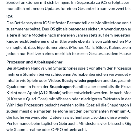
Sonderfunktionen mit sich bringen. Im Gegensatz zu iOS erfolgt aber
monatlich mit neuen Updates für einen Gesamtzeitraum von zwei bis 
iOS
Das Betriebssystem iOS ist fester Bestandteil der Mobiltelefone von
zusammenarbeitet. Das OS gilt als
besonders siche
r, Anwendungen a
ältere iPhone Modelle nach mehreren Jahren stets auf dem neuesten St
kinderleicht bedienen
und mittlerweile ebenfalls von zahlreichen Mö
ermöglicht, dass Eigentümer eines iPhones Mails, Bilder, Kalenderei
jedoch nur Besitzern eines merklich teureren Gerätes aus dem Hause
Prozessor und Arbeitsspeicher
Bei aktuellen Handys und Smartphones spielt vor allem der Prozessor
mehrere Stunden bei verschiedenen Aufgabenbereichen verwendet w
Inhalte wie Spiele oder Videos
flüssig wiedergegeben
und das gesamte
Qualcomm in Form der
Snapdragon
-Familie, aber ebenfalls die Pro
Kirin
) oder Apple (
A12 Bionic
) selbst entwickelt werden. Je nach M
(4 Kerne = Quad-Core) mit höheren oder niedrigeren Taktraten in 
Wahl des Prozessors bedacht werden sollte. Speziell die Snapdragon 
zudem meist die smarten Telefone mit den performanten
Premium-C
die häufig verwendeten Dateien zwischenlagert, so dass diese wiede
Performance beim täglichen Gebrauch. Mindestens vier bis sechs Gig
wie Xiaomi, realme oder OPPO mitgebracht.