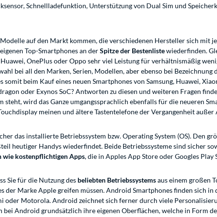
sensor, Schnellladefunktion, Unterstützung von Dual Sim und Speicher
e Modelle auf den Markt kommen, die verschiedenen Hersteller sich mit
e eigenen Top-Smartphones an der
Spitze der Bestenliste
wiederfinden. Gl
Huawei, OnePlus oder Oppo sehr viel Leistung für verhältnismäßig wenig
wahl bei all den Marken, Serien, Modellen, aber ebenso bei Bezeichnung 
 somit beim Kauf eines neuen Smartphones von Samsung, Huawei, Xiaom
ragon oder Exynos SoC? Antworten zu diesen und weiteren Fragen finde
rm steht, wird das Ganze umgangssprachlich ebenfalls für die neueren 
 Touchdisplay meinen und ältere Tastentelefone der Vergangenheit außer 
cher das installierte Betriebssystem bzw. Operating System (OS). Den gr
eil heutiger Handys wiederfindet. Beide Betriebssysteme sind sicher sowie 
n wie kostenpflichtigen Apps
, die in Apples App Store oder Googles Pla
ss Sie für die Nutzung des
beliebten Betriebssystems
aus einem großen To
es der Marke Apple greifen müssen. Android Smartphones finden sich in
 oder Motorola. Android zeichnet sich ferner durch viele Personalisier
 bei Android grundsätzlich ihre eigenen Oberflächen, welche in Form de