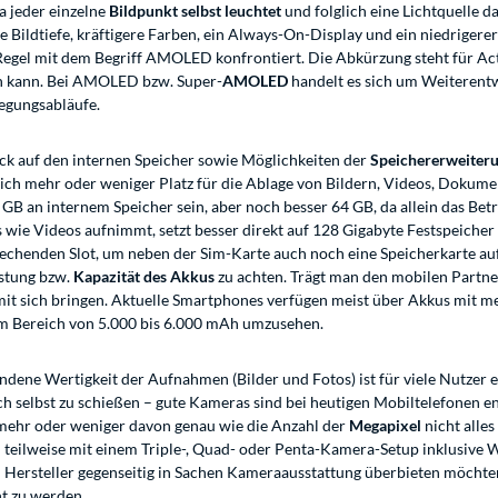
a jeder einzelne
Bildpunkt selbst leuchtet
und folglich eine Lichtquelle d
 Bildtiefe, kräftigere Farben, ein Always-On-Display und ein niedrigere
Regel mit dem Begriff AMOLED konfrontiert. Die Abkürzung steht für Ac
den kann. Bei AMOLED bzw. Super-
AMOLED
handelt es sich um Weiterent
egungsabläufe.
ck auf den internen Speicher sowie Möglichkeiten der
Speichererweiter
lich mehr oder weniger Platz für die Ablage von Bildern, Videos, Dokumen
GB an internem Speicher sein, aber noch besser 64 GB, da allein das Bet
wie Videos aufnimmt, setzt besser direkt auf 128 Gigabyte Festspeicher
echenden Slot, um neben der Sim-Karte auch noch eine Speicherkarte au
istung bzw.
Kapazität des Akkus
zu achten. Trägt man den mobilen Partner
it sich bringen. Aktuelle Smartphones verfügen meist über Akkus mit m
r im Bereich von 5.000 bis 6.000 mAh umzusehen.
ene Wertigkeit der Aufnahmen (Bilder und Fotos) ist für viele Nutzer 
h selbst zu schießen – gute Kameras sind bei heutigen Mobiltelefonen en
mehr oder weniger davon genau wie die Anzahl der
Megapixel
nicht alle
 teilweise mit einem Triple-, Quad- oder Penta-Kamera-Setup inklusive 
nen Hersteller gegenseitig in Sachen Kameraausstattung überbieten möcht
t zu werden.