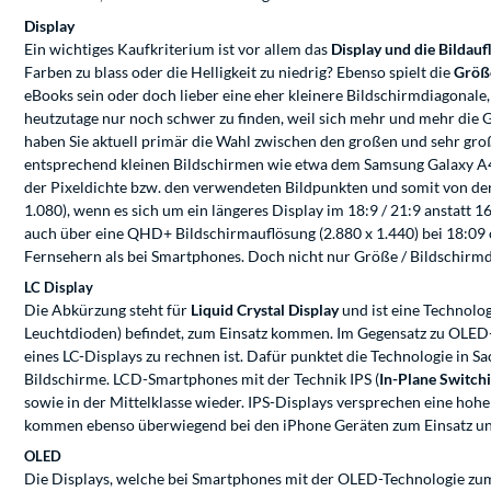
Display
Ein wichtiges Kaufkriterium ist vor allem das
Display und die Bildau
Farben zu blass oder die Helligkeit zu niedrig? Ebenso spielt die
Größe
eBooks sein oder doch lieber eine eher kleinere Bildschirmdiagonal
heutzutage nur noch schwer zu finden, weil sich mehr und mehr die
haben Sie aktuell primär die Wahl zwischen den großen und sehr groß
entsprechend kleinen Bildschirmen wie etwa dem Samsung Galaxy A41,
der Pixeldichte bzw. den verwendeten Bildpunkten und somit von de
1.080), wenn es sich um ein längeres Display im 18:9 / 21:9 anstatt 
auch über eine QHD+ Bildschirmauflösung (2.880 x 1.440) bei 18:09 
Fernsehern als bei Smartphones. Doch nicht nur Größe / Bildschirm
LC Display
Die Abkürzung steht für
Liquid Crystal Display
und ist eine Technolog
Leuchtdioden) befindet, zum Einsatz kommen. Im Gegensatz zu OLED-D
eines LC-Displays zu rechnen ist. Dafür punktet die Technologie in S
Bildschirme. LCD-Smartphones mit der Technik IPS (
In-Plane Switch
sowie in der Mittelklasse wieder. IPS-Displays versprechen eine hoh
kommen ebenso überwiegend bei den iPhone Geräten zum Einsatz und 
OLED
Die Displays, welche bei Smartphones mit der OLED-Technologie z