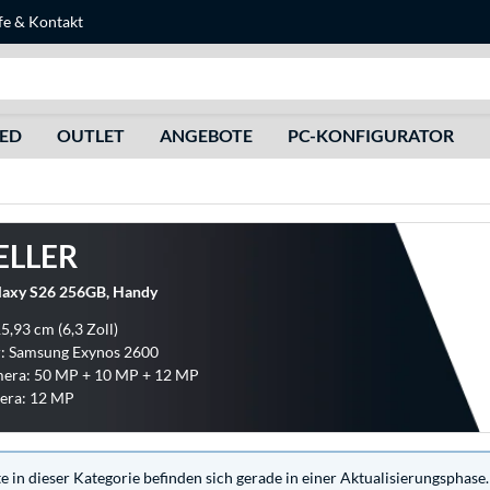
fe
&
Kontakt
Suche
HED
OUTLET
ANGEBOTE
PC-KONFIGURATOR
ELLER
laxy S26 256GB, Handy
5,93 cm (6,3 Zoll)
r: Samsung Exynos 2600
era: 50 MP + 10 MP + 12 MP
era: 12 MP
 in dieser Kategorie befinden sich gerade in einer Aktualisierungsphase.