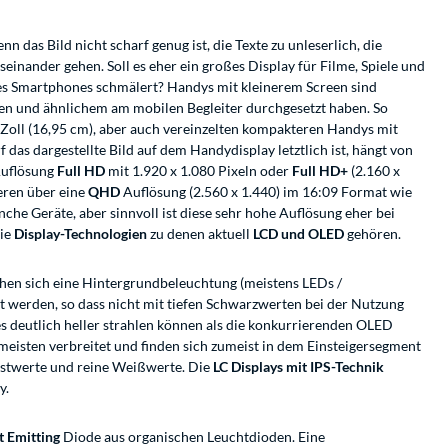
 das Bild nicht scharf genug ist, die Texte zu unleserlich, die
einander gehen. Soll es eher ein großes Display für Filme, Spiele und
des Smartphones schmälert? Handys mit kleinerem Screen sind
en und ähnlichem am mobilen Begleiter durchgesetzt haben. So
7 Zoll (16,95 cm), aber auch vereinzelten kompakteren Handys mit
s dargestellte Bild auf dem Handydisplay letztlich ist, hängt von
Auflösung
Full HD
mit 1.920 x 1.080 Pixeln oder
Full HD+
(2.160 x
teren über eine
QHD
Auflösung (2.560 x 1.440) im 16:09 Format wie
nche Geräte, aber sinnvoll ist diese sehr hohe Auflösung eher bei
die
Display-Technologien
zu denen aktuell
LCD und OLED
gehören.
elchen sich eine Hintergrundbeleuchtung (meistens LEDs /
 werden, so dass nicht mit tiefen Schwarzwerten bei der Nutzung
des deutlich heller strahlen können als die konkurrierenden OLED
m meisten verbreitet und finden sich zumeist in dem Einsteigersegment
rastwerte und reine Weißwerte. Die
LC Displays mit IPS-Technik
y.
t Emitting
Diode aus organischen Leuchtdioden. Eine