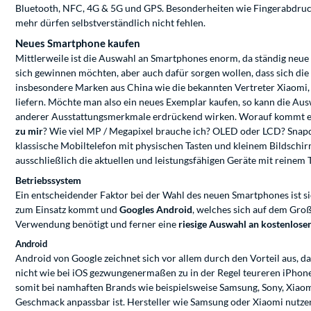
Bluetooth, NFC, 4G & 5G und GPS. Besonderheiten wie Fingerabdruck
mehr dürfen selbstverständlich nicht fehlen.
Neues Smartphone kaufen
Mittlerweile ist die Auswahl an Smartphones enorm, da ständig neu
sich gewinnen möchten, aber auch dafür sorgen wollen, dass sich di
insbesondere Marken aus China wie die bekannten Vertreter Xiaomi, 
liefern. Möchte man also ein neues Exemplar kaufen, so kann die Aus
anderer Ausstattungsmerkmale erdrückend wirken. Worauf kommt es
zu mir
? Wie viel MP / Megapixel brauche ich? OLED oder LCD? Snapd
klassische Mobiltelefon mit physischen Tasten und kleinem Bildschi
ausschließlich die aktuellen und leistungsfähigen Geräte mit reinem
Betriebssystem
Ein entscheidender Faktor bei der Wahl des neuen Smartphones ist si
zum Einsatz kommt und
Googles Android
, welches sich auf dem Großt
Verwendung benötigt und ferner eine
riesige Auswahl an kostenlose
Android
Android von Google zeichnet sich vor allem durch den Vorteil aus, da
nicht wie bei iOS gezwungenermaßen zu in der Regel teureren iPhon
somit bei namhaften Brands wie beispielsweise Samsung, Sony, Xiaomi
Geschmack anpassbar ist. Hersteller wie Samsung oder Xiaomi nutzen