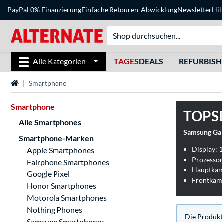
PayPal 0% Finanzierung
Einfache Retouren-Abwicklung
Newsletter
Hil
Alle Kategorien
TAGES
DEALS
REFURBIS
Startseite
Smartphone
Smartphone
TOPS
Alle Smartphones
Samsung Ga
Smartphone-Marken
Display: 1
Apple Smartphones
Prozesso
Fairphone Smartphones
Hauptkam
Google Pixel
Frontkam
Honor Smartphones
Motorola Smartphones
Nothing Phones
Die Produkte
Samsung Smartphones