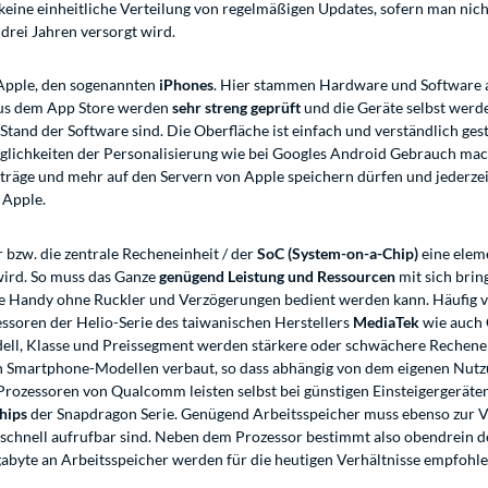
 keine einheitliche Verteilung von regelmäßigen Updates, sofern man nic
drei Jahren versorgt wird.
 Apple, den sogenannten
iPhones
. Hier stammen Hardware und Software a
us dem App Store werden
sehr streng geprüft
und die Geräte selbst werde
and der Software sind. Die Oberfläche ist einfach und verständlich gest
glichkeiten der Personalisierung wie bei Googles Android Gebrauch mache
nträge und mehr auf den Servern von Apple speichern dürfen und jederzei
 Apple.
 bzw. die zentrale Recheneinheit / der
SoC (System-on-a-Chip)
eine eleme
ird. So muss das Ganze
genügend Leistung und Ressourcen
mit sich brin
 Handy ohne Ruckler und Verzögerungen bedient werden kann. Häufig ve
zessoren der Helio-Serie des taiwanischen Herstellers
MediaTek
wie auch 
odell, Klasse und Preissegment werden stärkere oder schwächere Rechen
den Smartphone-Modellen verbaut, so dass abhängig von dem eigenen Nu
Prozessoren von Qualcomm leisten selbst bei günstigen Einsteigergeräten
hips
der Snapdragon Serie. Genügend Arbeitsspeicher muss ebenso zur V
r schnell aufrufbar sind. Neben dem Prozessor bestimmt also obendrein 
abyte an Arbeitsspeicher werden für die heutigen Verhältnisse empfohle