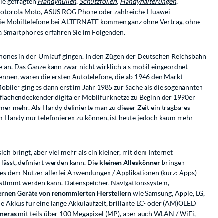
ie gefragten
Handyhüllen
,
Schutzfolien
,
Handyhalterungen
,
Motorola Moto, ASUS ROG Phone oder zahlreiche Huawei
 Die Mobiltelefone bei ALTERNATE kommen ganz ohne Vertrag, ohne
a Smartphones erfahren Sie im Folgenden.
phones in den Umlauf gingen. In den Zügen der Deutschen Reichsbahn
 an. Das Ganze kann zwar nicht wirklich als mobil eingeordnet
nennen, waren die ersten Autotelefone, die ab 1946 den Markt
biler ging es dann erst im Jahr 1985 zur Sache als die sogenannten
 flächendeckender digitaler Mobilfunknetze zu Beginn der 1990er
mer mehr. Als Handy definierte man zu dieser Zeit ein tragbares
m Handy nur telefonieren zu können, ist heute jedoch kaum mehr
h bringt, aber viel mehr als ein kleiner, mit dem Internet
lässt, definiert werden kann. Die
kleinen Alleskönner
bringen
es dem Nutzer allerlei Anwendungen / Applikationen (kurz: Apps)
estimmt werden kann. Datenspeicher, Navigationssystem,
rnen Geräte von renommierten Herstellern
wie Samsung, Apple, LG,
ße Akkus für eine lange Akkulaufzeit, brillante LC- oder (AM)OLED
meras
mit teils über 100 Megapixel (MP), aber auch WLAN / WiFi,