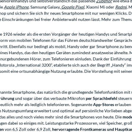
 Seniorenhandys und selbstverständlich das passende
Zubehör
wie etwa d
ie
Apple iPhone
, Samsung Galaxy,
Google Pixel
, Xiaomi Mi oder
Redmi
, 
hop und sichern Sie sich Ihr neues Smartphone mit nur wenigen Klicks.
e Einschränkungen bei freier Anbieterwahl nutzen lässt. Mehr zum Them
hre 1926 wieder als die ersten Vorgänger der heutigen Handys und Smart
 Form von mobilen Telefonen für das Führen deutschlandweiter Gespräche
hritt. Ebenfalls nur bedingt als mobil, Handy oder gar Smartphone zu be
ines Handys, das den heutigen Geräten zumindest ansatzweise ähnelte. Mo
 schnurgebundenen Hörer, zum Telefonieren einluden. Dank der Einführung
torola „International 3200“, etablierte sich auch der Begriff „Handy“ im
omit eine ortsunabhängige Nutzung erlaubte. Die Vorstellung mit seine
annte Smartphone, das natürlich die grundlegende Telefonfunktion mit sic
erührung
und sogar über das verbaute Mikrofon
per Sprachbefehl
steuern 
utlich mehr als lediglich telefonieren. Sogenannte
App-Stores
erlauben 
en Nutzungsumfang erweitert und optimal auf persönliche Vorlieben abg
as alles und noch vieles mehr sind die Smartphones von heute. Die
mode
n dabei so einiges mit. Leistungsstarke Prozessoren, viel Speicher, gro
en
von 6,5 Zoll oder 6,9 Zoll,
hervorragende Frontkameras und Hauptka