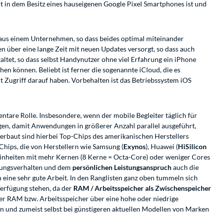
ht in dem Besitz eines hauseigenen Google Pixel Smartphones ist und
us einem Unternehmen, so dass beides optimal miteinander
n über eine lange Zeit mit neuen Updates versorgt, so dass auch
altet, so dass selbst Handynutzer ohne viel Erfahrung ein iPhone
n können. Beliebt ist ferner die sogenannte iCloud, die es
t Zugriff darauf haben. Vorbehalten ist das Betriebssystem iOS
ntare Rolle. Insbesondere, wenn der mobile Begleiter täglich für
gen, damit Anwendungen in größerer Anzahl parallel ausgeführt,
rbaut sind hierbei Top-Chips des amerikanischen Herstellers
Chips, die von Herstellern wie Samsung (
Exynos
), Huawei (
HiSilicon
einheiten mit mehr Kernen (8 Kerne = Octa-Core) oder weniger Cores
tzungsverhalten und dem
persönlichen Leistungsanspruch
auch die
 eine sehr gute Arbeit. In den Ranglisten ganz oben tummeln sich
erfügung stehen, da der
RAM / Arbeitsspeicher als Zwischenspeicher
der RAM bzw. Arbeitsspeicher über eine hohe oder niedrige
n und zumeist selbst bei günstigeren aktuellen Modellen von Marken