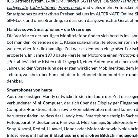
iOS Betriebssystem,
Dual SIM Handys
, 5G Handys,
Outdoor Handys
,
Ladegeräte
,
Ladestationen
,
Powerbanks
und vieles mehr. Entdecken S
Smartphones zu attraktiven Preisen bei uns im ALTERNATE Online-S
SIM-Lock und ohne Branding, so dass sich das gewünschte Gerät ohn
Handys sowie Smartphones – die Ursprünge
Die Vorfahren der heutigen Mobiltelefone finden sich bereits im Ja
bot man den Reisenden der 1. Klasse sogenannte „Telefondienste“ in
werden, aber für die damalige Zeit war es dennoch ein großer Fortsc
eroberten. Im Jahre 1973 baute Hersteller Motorola einen Prototyp e
„Portables“, kleine Kisten mit Tragegriff, einer Antenne und einem
Jahre und der Vorstellung des ersten wirklichen Mobilgerätes, dem Mo
Telefon, welches über Funk mit dem Telefonnetz kommunizierte und s
denkbar.
Smartphones von heute
Aus dem einstigen Handy entwickelte sich im Laufe der Zeit das sogen
verbundener
Mini-Computer
, der sich über das Display
per Fingerb
Computer-Funktionalitäten sowie -konnektivitäten mit und können de
herunterzuladen, so dass das Handy bzw. Smartphone stetig in Sach
Fotoapparat, Videokamera, Pinnwand, Musikanlage, Spielekonsole – d
Sony, Xiaomi, Redmi, Huawei, Honor oder Motorola sowie Nokia bringe
Bildscreens mit
hoher Bildauflösung und großen Bildschirmdiagonal