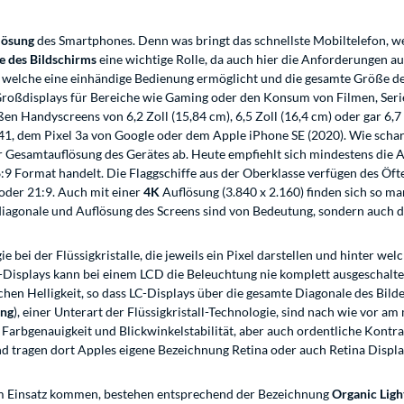
flösung
des Smartphones. Denn was bringt das schnellste Mobiltelefon, wenn
 des Bildschirms
eine wichtige Rolle, da auch hier die Anforderungen aus
e, welche eine einhändige Bedienung ermöglicht und die gesamte Größe 
 Großdisplays für Bereiche wie Gaming oder den Konsum von Filmen, Seri
en Handyscreens von 6,2 Zoll (15,84 cm), 6,5 Zoll (16,4 cm) oder gar 6,
 dem Pixel 3a von Google oder dem Apple iPhone SE (2020). Wie scharf da
r Gesamtauflösung des Gerätes ab. Heute empfiehlt sich mindestens die 
16:9 Format handelt. Die Flaggschiffe aus der Oberklasse verfügen des Öf
oder 21:9. Auch mit einer
4K
Auflösung (3.840 x 2.160) finden sich so ma
diagonale und Auflösung des Screens sind von Bedeutung, sondern auch 
ie bei der Flüssigkristalle, die jeweils ein Pixel darstellen und hinter w
isplays kann bei einem LCD die Beleuchtung nie komplett ausgeschaltet
achen Helligkeit, so dass LC-Displays über die gesamte Diagonale des Bil
ing
), einer Unterart der Flüssigkristall-Technologie, sind nach wie vor a
e Farbgenauigkeit und Blickwinkelstabilität, aber auch ordentliche Kont
tragen dort Apples eigene Bezeichnung Retina oder auch Retina Displa
um Einsatz kommen, bestehen entsprechend der Bezeichnung
Organic Ligh