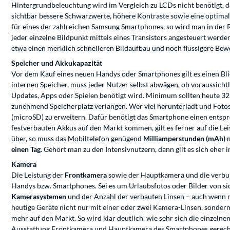
Hintergrundbeleuchtung wird im Vergleich zu LCDs nicht benötigt, d
sichtbar bessere Schwarzwerte, höhere Kontraste sowie eine optimale
für eines der zahlreichen Samsung Smartphones, so wird man in der 
jeder einzelne Bildpunkt mittels eines Transistors angesteuert wer
etwa einen merklich schnelleren Bildaufbau und noch flüssigere Bew
Speicher und Akkukapazität
Vor dem Kauf eines neuen Handys oder Smartphones gilt es einen Bli
internen Speicher, muss jeder Nutzer selbst abwägen, ob voraussicht
Updates, Apps oder Spielen benötigt wird. Minimum sollten heute 32 
zunehmend Speicherplatz verlangen. Wer viel herunterlädt und Fotos 
(microSD) zu erweitern. Dafür benötigt das Smartphone einen entspr
festverbauten Akkus auf den Markt kommen, gilt es ferner auf die Le
über, so muss das Mobiltelefon genügend
Milliamperstunden (mAh)
m
einen Tag
. Gehört man zu den Intensivnutzern, dann gilt es sich ehe
Kamera
Die Leistung der
Frontkamera
sowie der Hauptkamera und die verbund
Handys bzw. Smartphones. Sei es um Urlaubsfotos oder Bilder von sic
Kamerasystemen
und der Anzahl der verbauten Linsen – auch wenn 
heutige Geräte nicht nur mit einer oder zwei Kamera-Linsen, sondern
mehr auf den Markt. So wird klar deutlich, wie sehr sich die einzel
Ausstattung Frontkamera und Hauptkamera des Smartphones gerech