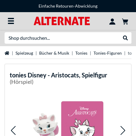
Einfache Retouren-Abwicklung
Suche
Suche
Startseite
Spielzeug
Bücher & Musik
Tonies
Tonies-Figuren
toni
tonies
Disney - Aristocats, Spielfigur
(Hörspiel)