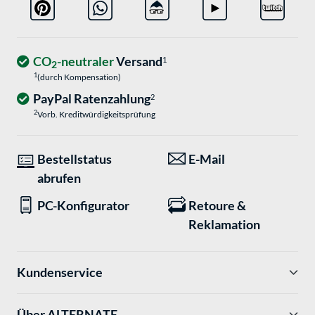
CO
-neutraler
Versand
1
2
1
(durch Kompensation)
PayPal Ratenzahlung
2
2
Vorb. Kreditwürdigkeitsprüfung
Bestellstatus
E-Mail
abrufen
PC-Konfigurator
Retoure &
Reklamation
Kundenservice
Über ALTERNATE