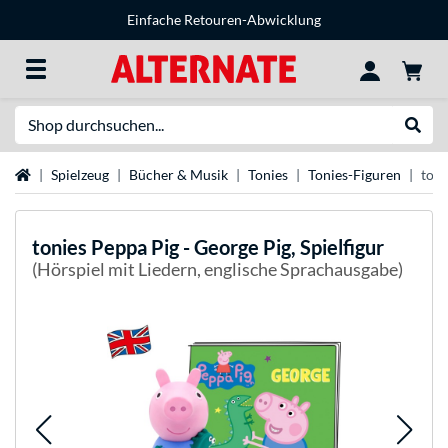
Einfache Retouren-Abwicklung
Suche
Suche
Startseite
Spielzeug
Bücher & Musik
Tonies
Tonies-Figuren
toni
tonies
Peppa Pig - George Pig, Spielfigur
(Hörspiel mit Liedern, englische Sprachausgabe)