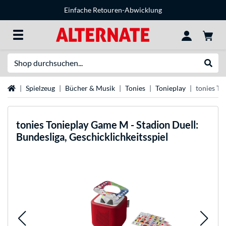
Einfache Retouren-Abwicklung
Suche
Suche
Startseite
Spielzeug
Bücher & Musik
Tonies
Tonieplay
tonies To
tonies
Tonieplay Game M - Stadion Duell:
Bundesliga, Geschicklichkeitsspiel