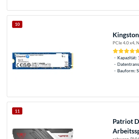
10
Kingston
PCIe 4.0 x4,
Kapazität: 
Datentransf
Bauform: S
11
Patriot
D
Arbeitss
schwarz, PV