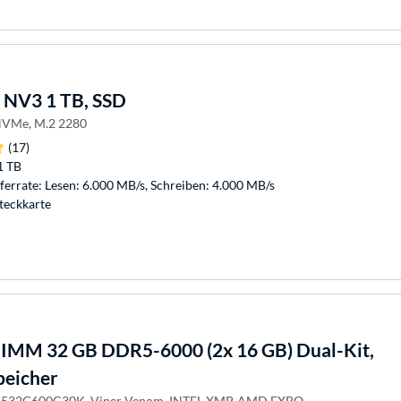
NV3 1 TB, SSD
 NVMe, M.2 2280
(17)
1 TB
errate: Lesen: 6.000 MB/s, Schreiben: 4.000 MB/s
teckkarte
IMM 32 GB DDR5-6000 (2x 16 GB) Dual-Kit,
peicher
V532G600C30K, Viper Venom, INTEL XMP, AMD EXPO