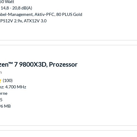
850 Watt
 14,8 - 20,8 dB(A)
abel-Management, Aktiv-PFC, 80 PLUS Gold
EPS12V 2.9x, ATX12V 3.0
en™ 7 9800X3D, Prozessor
n
(100)
nz: 4.700 MHz
erne
M5
96 MB