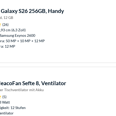
Galaxy S26 256GB, Handy
d, 12 GB
(26)
,93 cm (6,3 Zoll)
 Samsung Exynos 2600
ra: 50 MP + 10 MP + 12 MP
ra: 12 MP
acoFan Sefte 8, Ventilator
er Tischventilator mit Akku
(5)
8 Watt
gkeit: 12 Stufen
entilator