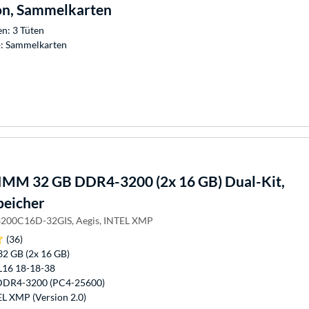
on, Sammelkarten
n: 3 Tüten
: Sammelkarten
MM 32 GB DDR4-3200 (2x 16 GB) Dual-Kit,
peicher
3200C16D-32GIS, Aegis, INTEL XMP
(36)
32 GB (2x 16 GB)
L16 18-18-38
 DDR4-3200 (PC4-25600)
EL XMP (Version 2.0)