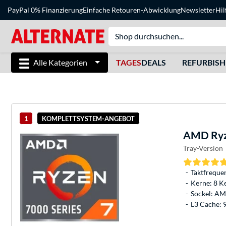
PayPal 0% Finanzierung
Einfache Retouren-Abwicklung
Newsletter
Hil
Alle Kategorien
TAGES
DEALS
REFURBIS
1
KOMPLETTSYSTEM-ANGEBOT
AMD
Ryz
Tray-Version
Taktfreque
Kerne: 8 K
Sockel: A
L3 Cache: 