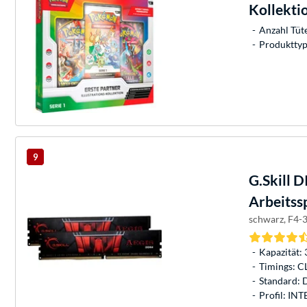
Kollekti
Anzahl Tüte
Produkttyp
9
G.Skill
DI
Arbeitss
schwarz, F4-
Kapazität: 
Timings: C
Standard:
Profil: INT