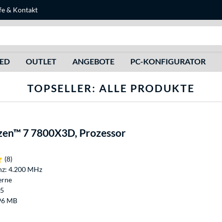
fe
&
Kontakt
Suche
HED
OUTLET
ANGEBOTE
PC-KONFIGURATOR
TOPSELLER: ALLE PRODUKTE
en™ 7 7800X3D, Prozessor
(8)
nz: 4.200 MHz
erne
M5
96 MB