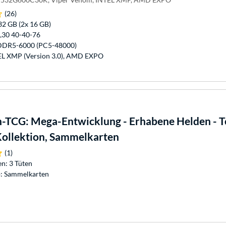
(26)
32 GB (2x 16 GB)
L30 40-40-76
 DDR5-6000 (PC5-48000)
TEL XMP (Version 3.0), AMD EXPO
TCG: Mega-Entwicklung - Erhabene Helden - T
Kollektion, Sammelkarten
(1)
n: 3 Tüten
: Sammelkarten