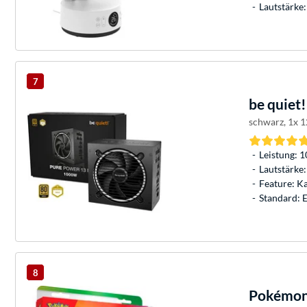
Lautstärke:
7
be quiet!
schwarz, 1x 
Leistung: 
Lautstärke:
Feature: K
Standard: 
8
Pokémon-