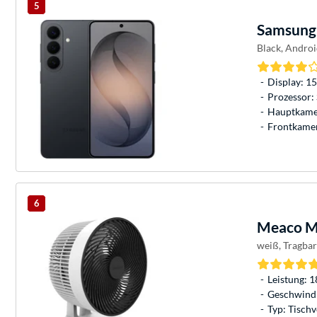
5
Samsung
Black, Androi
Display: 15
Prozessor:
Hauptkame
Frontkame
6
Meaco
Me
weiß, Tragbar
Leistung: 1
Geschwindi
Typ: Tischv