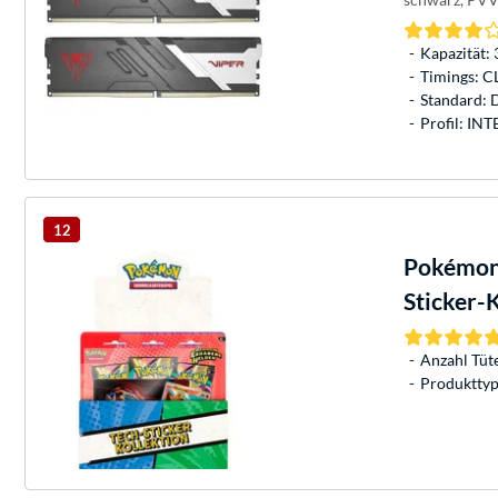
Kapazität: 
Timings: C
Standard:
Profil: IN
12
Pokémon-
Sticker-
Anzahl Tüte
Produkttyp