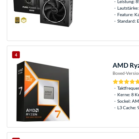
Leistung: 
Lautstärke:
Feature: K
Standard: 
4
AMD
Ryz
Boxed-Versio
Taktfreque
Kerne: 8 K
Sockel: A
L3 Cache: 