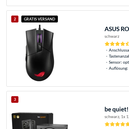
2
GRATIS VERSAND
ASUS
ROG
schwarz
Anschlussa
Tastenanzah
Sensor: opt
Auflösung:
3
be quiet!
schwarz, 1x 