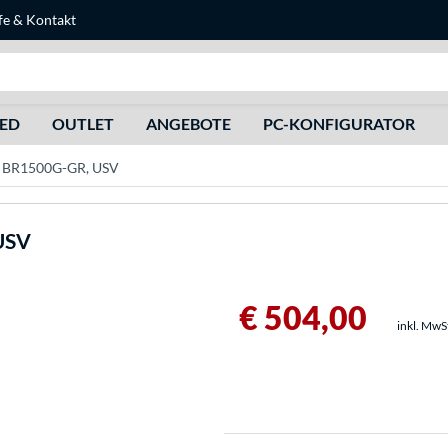
fe
&
Kontakt
Suche
HED
OUTLET
ANGEBOTE
PC-KONFIGURATOR
 BR1500G-GR, USV
USV
€ 504,00
inkl. MwS