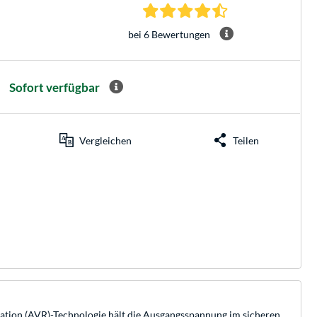
4.5 Sterne bei 6 Be
bei 6 Bewertungen
Sofort verfügbar
Vergleichen
Teilen
lation (AVR)-Technologie hält die Ausgangsspannung im sicheren