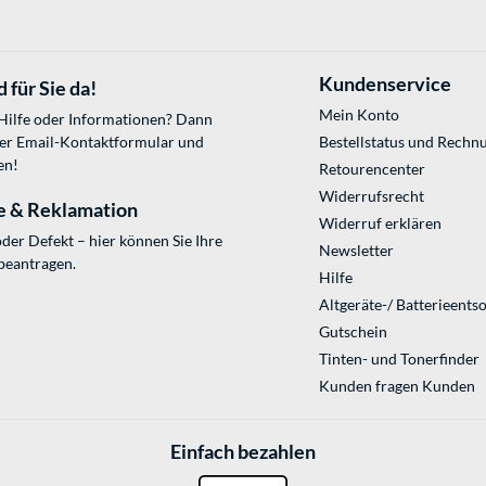
Kundenservice
 für Sie da!
Mein Konto
 Hilfe oder Informationen? Dann
ser
Email-Kontaktformular
und
Bestellstatus und Rechn
en!
Retourencenter
Widerrufsrecht
e & Reklamation
Widerruf erklären
der Defekt – hier können Sie Ihre
Newsletter
beantragen.
Hilfe
Altgeräte-/ Batterieents
Gutschein
Tinten- und Tonerfinder
Kunden fragen Kunden
Einfach bezahlen