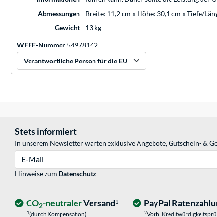
Abmessungen
Breite: 11,2 cm x Höhe: 30,1 cm x Tiefe/Län
Gewicht
13 kg
WEEE-Nummer
54978142
Verantwortliche Person für die EU
Stets informiert
In unserem Newsletter warten exklusive Angebote, Gutschein- & Ge
E-Mail
Hinweise zum
Datenschutz
CO
-neutraler
Versand
PayPal Ratenzahlu
1
2
1
2
(durch Kompensation)
Vorb. Kreditwürdigkeitspr