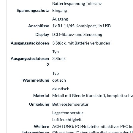
Batteriespannung Toleranz
Spannungsschutz
Eingang
Ausgang
Anschlüsse
1x RJ-11/45 Kombiport, 1x USB
Display
LCD-Status- und Steuerung
Ausgangssteckdosen
3 Stück, mit Batterie verbunden
Typ
Ausgangssteckdosen
3 Stück
2
Typ
Warnmeldung
optisch
akustisch
Material
Metall mit Blende Kunststoff, komplett sch
Umgebung
Betriebstemperatur
Lagertemperatur
Luftfeuchtigkeit
Weitere
ACHTUNG: PC-Netzteile mit aktiver PFC kön
Informationen
führen kann. Daher sollte die Leistung der