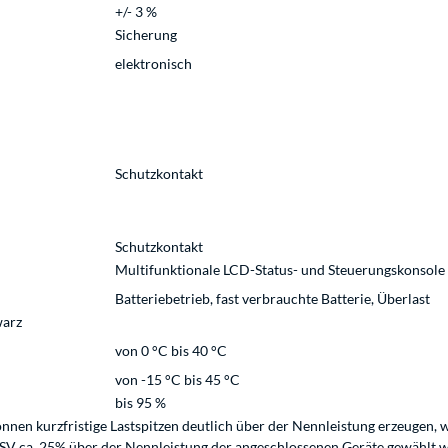
+/- 3 %
Sicherung
elektronisch
Schutzkontakt
Schutzkontakt
Multifunktionale LCD-Status- und Steuerungskonsole
Batteriebetrieb, fast verbrauchte Batterie, Überlast
warz
von 0 °C bis 40 °C
von -15 °C bis 45 °C
bis 95 %
nen kurzfristige Lastspitzen deutlich über der Nennleistung erzeugen,
 USV ca. 25% über der Nennleistung der angeschlossenen Geräte gewählt 