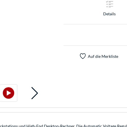
Details
Auf die Merkliste
Workstations und High-End Desktop-Rechner. Die Automatic Voltage Regu