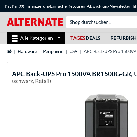
PayPal 0% Finanzierung
Einfache Retouren-Abwicklung
Newsletter
Hil
Alle Kategorien
TAGES
DEALS
REFURBIS
Startseite
Hardware
Peripherie
USV
APC Back-UPS Pro 1500VA
APC
Back-UPS Pro 1500VA BR1500G-GR, 
(schwarz, Retail)