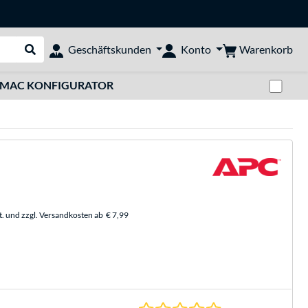
Warenkorb
Geschäftskunden
Konto
Suche durchführen
Zwi
MAC KONFIGURATOR
t. und zzgl. Versandkosten ab
€ 7,99
0.0 Sterne bei 0 Be