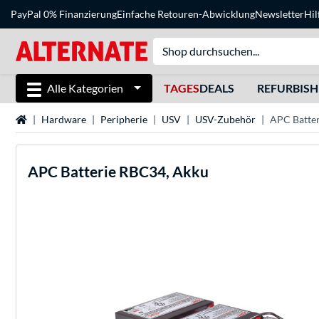
PayPal 0% Finanzierung
Einfache Retouren-Abwicklung
Newsletter
Hil
Alle Kategorien
TAGES
DEALS
REFURBIS
Startseite
Hardware
Peripherie
USV
USV-Zubehör
APC Batte
APC
Batterie RBC34, Akku