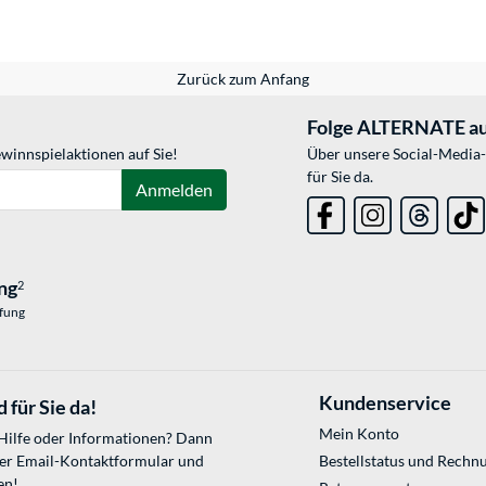
Zurück zum Anfang
Folge ALTERNATE au
winnspielaktionen auf Sie!
Über unsere Social-Media-
für Sie da.
Anmelden
ng
2
üfung
Kundenservice
 für Sie da!
Mein Konto
 Hilfe oder Informationen? Dann
ser
Email-Kontaktformular
und
Bestellstatus und Rechn
en!