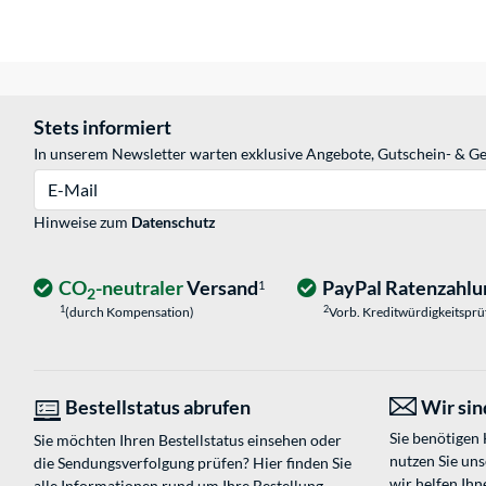
Stets informiert
In unserem Newsletter warten exklusive Angebote, Gutschein- & Ge
E-Mail
Hinweise zum
Datenschutz
CO
-neutraler
Versand
PayPal Ratenzahlu
1
2
1
2
(durch Kompensation)
Vorb. Kreditwürdigkeitspr
Bestellstatus abrufen
Wir sind
Sie benötigen
Sie möchten Ihren Bestellstatus einsehen oder
nutzen Sie un
die Sendungsverfolgung prüfen? Hier finden Sie
wir helfen Ihn
alle Informationen rund um Ihre Bestellung.