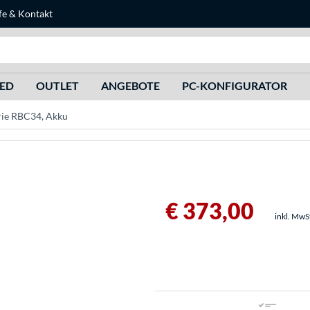
fe
&
Kontakt
Suche
HED
OUTLET
ANGEBOTE
PC-KONFIGURATOR
rie RBC34, Akku
€ 373,00
inkl. MwS