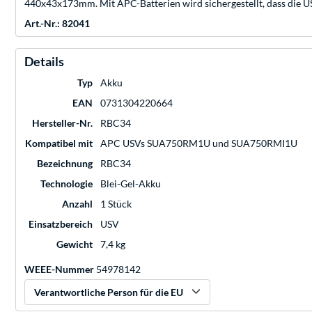
440x43x173mm. Mit APC-Batterien wird sichergestellt, dass die US
Art.-Nr.: 82041
Details
Typ
Akku
EAN
0731304220664
Hersteller-Nr.
RBC34
Kompatibel mit
APC USVs SUA750RM1U und SUA750RMI1U
Bezeichnung
RBC34
Technologie
Blei-Gel-Akku
Anzahl
1 Stück
Einsatzbereich
USV
Gewicht
7,4 kg
WEEE-Nummer
54978142
Verantwortliche Person für die EU