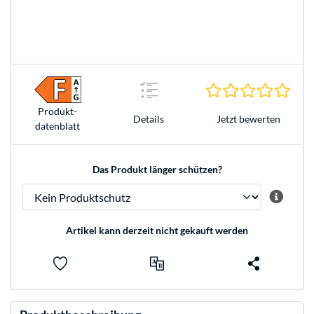
0.0 S
Produkt­
Jetzt bewerten
Details
datenblatt
Das Produkt länger schützen?
Artikel kann derzeit nicht gekauft werden