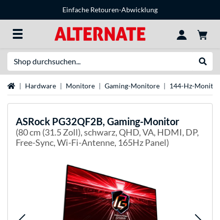
Einfache Retouren-Abwicklung
Suche
Suche
Startseite
Hardware
Monitore
Gaming-Monitore
144-Hz-Monitor
ASRock
PG32QF2B, Gaming-Monitor
(80 cm (31.5 Zoll), schwarz, QHD, VA, HDMI, DP,
Free-Sync, Wi-Fi-Antenne, 165Hz Panel)