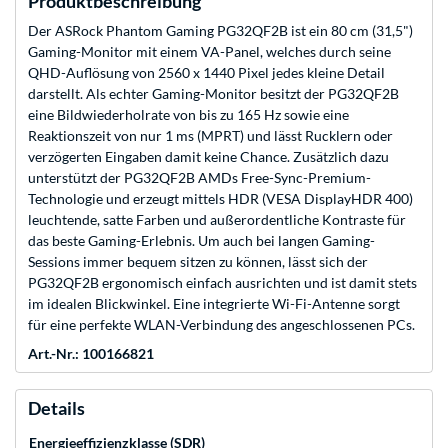
Produktbeschreibung
Der ASRock Phantom Gaming PG32QF2B ist ein 80 cm (31,5")
Gaming-Monitor mit einem VA-Panel, welches durch seine
QHD-Auflösung von 2560 x 1440 Pixel jedes kleine Detail
darstellt. Als echter Gaming-Monitor besitzt der PG32QF2B
eine Bildwiederholrate von bis zu 165 Hz sowie eine
Reaktionszeit von nur 1 ms (MPRT) und lässt Rucklern oder
verzögerten Eingaben damit keine Chance. Zusätzlich dazu
unterstützt der PG32QF2B AMDs Free-Sync-Premium-
Technologie und erzeugt mittels HDR (VESA DisplayHDR 400)
leuchtende, satte Farben und außerordentliche Kontraste für
das beste Gaming-Erlebnis. Um auch bei langen Gaming-
Sessions immer bequem sitzen zu können, lässt sich der
PG32QF2B ergonomisch einfach ausrichten und ist damit stets
im idealen Blickwinkel. Eine integrierte Wi-Fi-Antenne sorgt
für eine perfekte WLAN-Verbindung des angeschlossenen PCs.
Art.-Nr.: 100166821
Details
Energieeffizienzklasse (SDR)