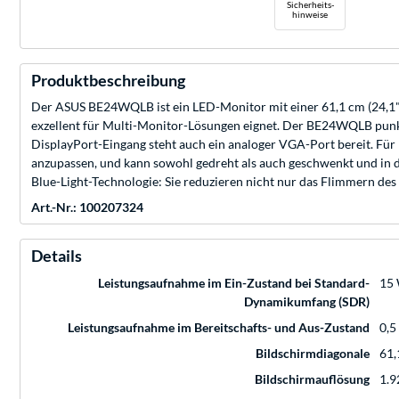
Sicherheits-
hinweise
Produktbeschreibung
Der ASUS BE24WQLB ist ein LED-Monitor mit einer 61,1 cm (24,1"
exzellent für Multi-Monitor-Lösungen eignet. Der BE24WQLB punk
DisplayPort-Eingang steht auch ein analoger VGA-Port bereit. Fü
anzupassen, und kann sowohl gedreht als auch geschwenkt und in d
Blue-Light-Technologie: Sie reduzieren nicht nur das Flimmern des 
Art.-Nr.: 100207324
Details
Leistungsaufnahme im Ein-Zustand bei Standard-
15 
Dynamikumfang (SDR)
Leistungsaufnahme im Bereitschafts- und Aus-Zustand
0,5
Bildschirmdiagonale
61,
Bildschirmauflösung
1.9