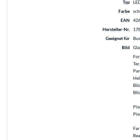
Typ
LE
Farbe
sch
EAN
42
Hersteller-Nr.
17
Geeignet für
Bus
Bild
Gla
Fo
Tec
Pan
Hel
Bil
Bli
Pix
Pix
Far
Rea