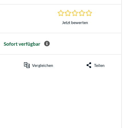
0.0 Sterne bei 0 Be
Jetzt bewerten
Sofort verfügbar
Vergleichen
Teilen