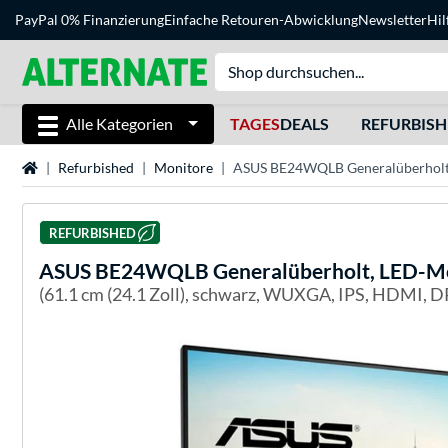
PayPal 0% Finanzierung
Einfache Retouren-Abwicklung
Newsletter
Hil
Alle Kategorien
TAGES
DEALS
REFURBIS
Startseite
Refurbished
Monitore
ASUS BE24WQLB Generalüberholt
REFURBISHED
ASUS
BE24WQLB Generalüberholt, LED-M
(61.1 cm (24.1 Zoll), schwarz, WUXGA, IPS, HDMI, 