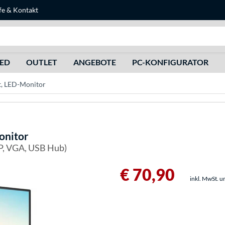
fe
&
Kontakt
Suche
HED
OUTLET
ANGEBOTE
PC-KONFIGURATOR
, LED-Monitor
onitor
DP, VGA, USB Hub)
€ 70,90
inkl. MwSt. u