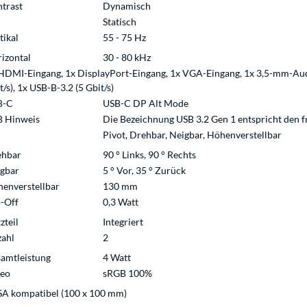
trast
Dynamisch
Statisch
tikal
55 - 75 Hz
izontal
30 - 80 kHz
HDMI-Eingang, 1x DisplayPort-Eingang, 1x VGA-Eingang, 1x 3,5-mm-Aud
t/s), 1x USB-B-3.2 (5 Gbit/s)
B-C
USB-C DP Alt Mode
 Hinweis
Die Bezeichnung USB 3.2 Gen 1 entspricht den 
Pivot, Drehbar, Neigbar, Höhenverstellbar
ehbar
90 ° Links, 90 ° Rechts
gbar
5 ° Vor, 35 ° Zurück
enverstellbar
130 mm
-Off
0,3 Watt
zteil
Integriert
ahl
2
amtleistung
4 Watt
deo
sRGB 100%
A kompatibel (100 x 100 mm)