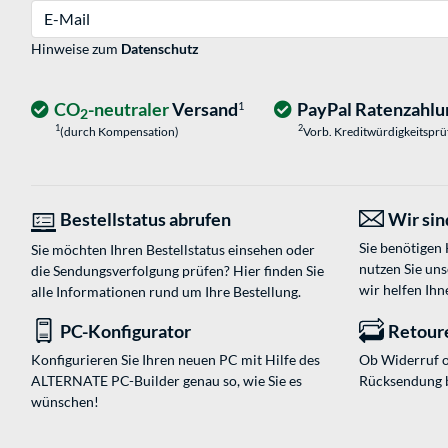
E-Mail
Hinweise zum
Datenschutz
CO
-neutraler
Versand
PayPal Ratenzahlu
1
2
1
2
(durch Kompensation)
Vorb. Kreditwürdigkeitspr
Bestellstatus abrufen
Wir sind
Sie benötigen
Sie möchten Ihren Bestellstatus einsehen oder
nutzen Sie un
die Sendungsverfolgung prüfen? Hier finden Sie
wir helfen Ihn
alle Informationen rund um Ihre Bestellung.
PC-Konfigurator
Retour
Konfigurieren Sie Ihren neuen PC mit Hilfe des
Ob Widerruf o
ALTERNATE PC-Builder genau so, wie Sie es
Rücksendung 
wünschen!