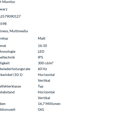
D-Monitor
warz
62579090127
8598
iness, Multimedia
retyp
Matt
rmat
16:10
hnnologie
LED
eltechnik
IPS
ligkeit
300 cd/m²
dwiederholungsrate
60 Hz
ckwinkel (10:1)
Horizontal
Vertikal
elfehlerklasse
Typ
elabstand
Horizontal
Vertikal
ben
16,7 Millionen
ktionszeit
GtG