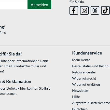
für Sie da.
Anmelden
ng
2
üfung
Kundenservice
 für Sie da!
Mein Konto
 Hilfe oder Informationen? Dann
ser
Email-Kontaktformular
und
Bestellstatus und Rechn
en!
Retourencenter
Widerrufsrecht
e & Reklamation
Widerruf erklären
der Defekt – hier können Sie Ihre
Newsletter
beantragen.
Hilfe
Altgeräte-/ Batterieents
Gutschein