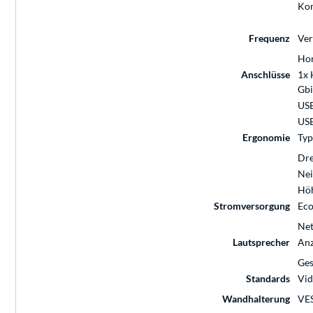
Kon
Frequenz
Ver
Hor
Anschlüsse
1x 
Gbi
US
USB
Ergonomie
Typ
Dr
Nei
Höh
Stromversorgung
Eco
Net
Lautsprecher
Anz
Ges
Standards
Vi
Wandhalterung
VES