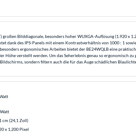
) großen Bilddiagonale, besonders hoher WUXGA-Auflösung (1.920 x 1.2
tet dank des IPS-Panels mit einem Kontrastverhältnis von 1000 : 1 so
r besonders ergonomisches Arbeiten bietet der BE24WQLB eine praktisch
er Höhe verstellt werden. Um das Seherlebnis genau so ergonomisch zu ge
Bildschirms, sondern filtern auch die für das Auge schädlichen Blaulich
Watt
 Watt
1 cm (24,1 Zoll)
20 x 1.200 Pixel