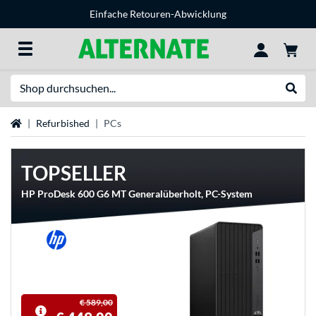
Einfache Retouren-Abwicklung
Suche
Suche
Startseite
Refurbished
PCs
TOPSELLER
HP ProDesk 600 G6 MT Generalüberholt, PC-System
€ 589,00