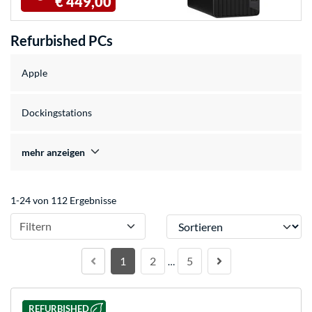
€ 449,00
Refurbished PCs
Apple
Dockingstations
mehr anzeigen
1-24 von 112 Ergebnisse
Sortieren
Filtern
1
2
5
…
REFURBISHED