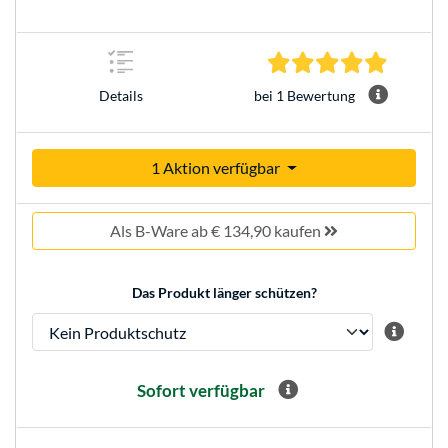
5.0 Stern
bei 1 Bewertung
Details
1 Aktion verfügbar
Als B-Ware ab € 134,90 kaufen
Das Produkt länger schützen?
Sofort verfügbar