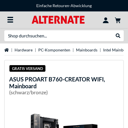
Einfache Retouren-Abwicklung
Suche
Suche
Startseite
Hardware
PC-Komponenten
Mainboards
Intel Mainboa
GRATIS VERSAND
ASUS
PROART B760-CREATOR WIFI,
Mainboard
(schwarz/bronze)