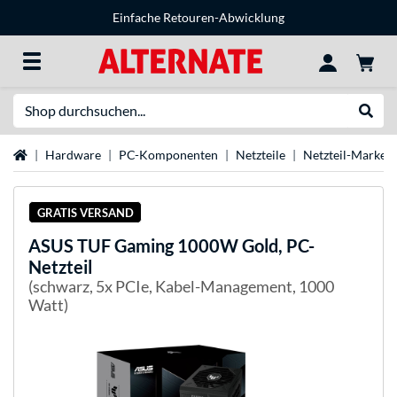
Einfache Retouren-Abwicklung
Suche
Suche
Startseite
Hardware
PC-Komponenten
Netzteile
Netzteil-Marken
GRATIS VERSAND
ASUS
TUF Gaming 1000W Gold, PC-
Netzteil
(schwarz, 5x PCIe, Kabel-Management, 1000
Watt)