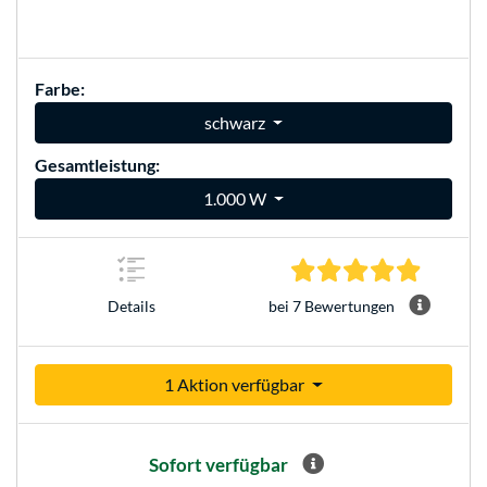
Farbe:
schwarz
Gesamtleistung:
1.000 W
5.0 Stern
bei 7 Bewertungen
Details
1 Aktion verfügbar
Sofort verfügbar