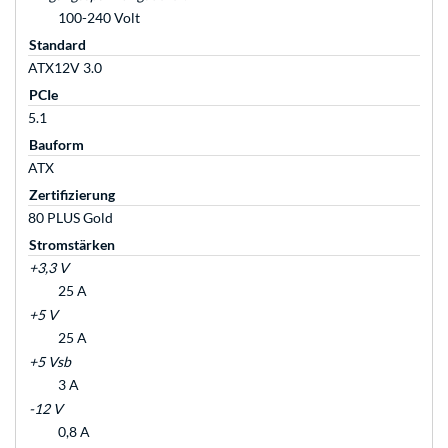
100-240 Volt
Standard
ATX12V 3.0
PCIe
5.1
Bauform
ATX
Zertifizierung
80 PLUS Gold
Stromstärken
+3,3 V
25 A
+5 V
25 A
+5 Vsb
3 A
-12 V
0,8 A