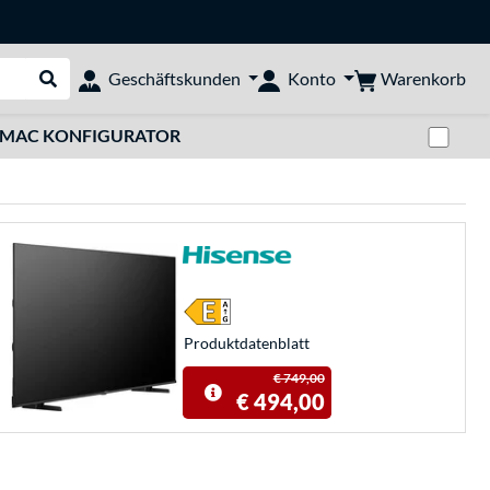
Warenkorb
Geschäftskunden
Konto
Suche durchführen
Zwi
MAC KONFIGURATOR
Produkt­datenblatt
€ 749,00
€ 494,00