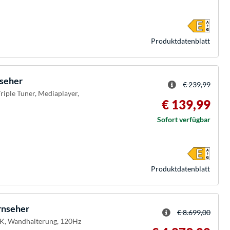
Produkt­datenblatt
seher
€ 239,99
riple Tuner, Mediaplayer,
€ 139,99
Sofort verfügbar
Produkt­datenblatt
nseher
€ 8.699,00
/4K, Wandhalterung, 120Hz