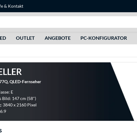
fe
&
Kontakt
Suche
HED
OUTLET
ANGEBOTE
PC-KONFIGURATOR
ELLER
77Q, QLED-Fernseher
lasse: E
s Bild: 147 cm (58")
: 3840 x 2160 Pixel
6:9
s