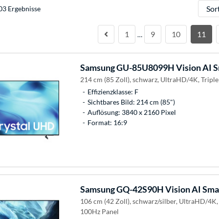
Sortie
03 Ergebnisse
1
9
10
11
…
Samsung
GU-85U8099H Vision AI S
214 cm (85 Zoll), schwarz, UltraHD/4K, Triple
Effizienzklasse: F
Sichtbares Bild: 214 cm (85")
Auflösung: 3840 x 2160 Pixel
Format: 16:9
Samsung
GQ-42S90H Vision AI Sma
106 cm (42 Zoll), schwarz/silber, UltraHD/4K
100Hz Panel