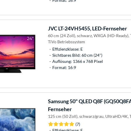
Format: 16:9
JVC
LT-24VH5455, LED-Fernseher
60 cm (24 Zoll), schwarz, WXGA (HD-Ready), T
TiVo Betriebssystem
Effizienzklasse: E
Sichtbares Bild: 60 cm (24")
Auflösung: 1366 x 768 Pixel
Format: 16:9
Samsung
50" QLED Q8F (GQ50Q8F
Fernseher
125 cm (50 Zoll), schwarz/grau, UltraHD/4K, 
(7)
Effizienzklasse: E