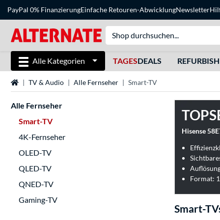
PayPal 0% Finanzierung
Einfache Retouren-Abwicklung
Newsletter
Hil
Alle Kategorien
TAGES
DEALS
REFURBIS
Startseite
TV & Audio
Alle Fernseher
Smart-TV
Alle Fernseher
TOPS
Smart-TV
Hisense 58E
4K-Fernseher
Effizienzk
OLED-TV
Sichtbare
QLED-TV
Auflösung
Format: 1
QNED-TV
Gaming-TV
Smart-TV