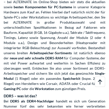
– bei ALTERNATE im Online-Shop bieten wir stets die aktuellen
sowie
besten Komponenten für PC-Systeme
in unserer Kategorie
Hardware zum Kauf an. Fehlen hierbei darf natürlich nicht der für
Spiele-PCs oder Workstations so wichtige Arbeitsspeicher, den Sie
bei ALTERNATE in großer Produktauswahl und mit
unterschiedlichen Spezifikationen in Bezug auf Faktoren wie
Bauform, Kapazität (8 GB, 16 Gigabyte u.a.), Taktrate / Taktfrequenz,
Timings, Latenz sowie Spannung, Anzahl der Module (2 oder 4
Module u.a.), Design und Besonderheiten (Heatspreader mit
integrierter RGB-Beleuchtung) zur Auswahl vorfinden. Bestandteil
unseres breiten
Arbeitsspeicher-Sortiments
ist natürlich ebenso
der
neue und sehr schnelle DDR5-RAM
für Computer-Systeme, der
mit viel Power aufwartet und weiterhin in Sachen Effizienz zu
überzeugen weiß. Entdecken Sie also unser Sortiment an DDR5-
Arbeitsspeicher und sichern Sie sich jetzt das gewünschte
Single-
Modul
(1 Riegel) oder ein passendes
Speicherkit
(bspw. 2 RAM-
Riegel) von Herstellern wie Corsair, ADATA oder Crucial für Ihren
Gaming-PC
oder die
Workstation
zum günstigen Preis.
DDR5 – was ist das?
Bei
DDR5 als DDR4-Nachfolger
handelt es sich um Generation
Nummer fünf des sehr bekannten wie ferner verbreiteten