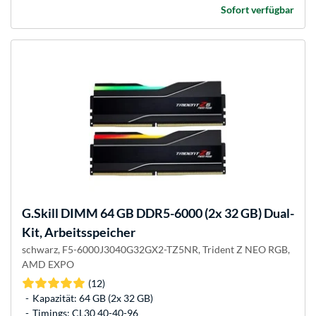
Sofort verfügbar
G.Skill
DIMM 64 GB DDR5-6000 (2x 32 GB) Dual-
Kit, Arbeitsspeicher
schwarz, F5-6000J3040G32GX2-TZ5NR, Trident Z NEO RGB,
AMD EXPO
(12)
Kapazität: 64 GB (2x 32 GB)
Timings: CL30 40-40-96