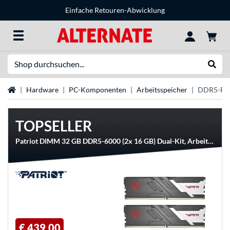
Einfache Retouren-Abwicklung
Suche
Suche
Startseite
Hardware
PC-Komponenten
Arbeitsspeicher
DDR5-R
TOPSELLER
Patriot DIMM 32 GB DDR5-6000 (2x 16 GB) Dual-Kit, Arbeitsspeicher
€ 439,00