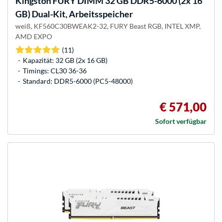
Kingston FURY
DIMM 32 GB DDR5-6000 (2x 16
GB) Dual-Kit, Arbeitsspeicher
weiß, KF560C30BWEAK2-32, FURY Beast RGB, INTEL XMP,
AMD EXPO
(11)
Kapazität: 32 GB (2x 16 GB)
Timings: CL30 36-36
Standard: DDR5-6000 (PC5-48000)
€ 571,00
Sofort verfügbar