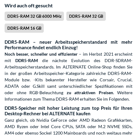
Wird auch oft gesucht
DDR5-RAM 32 GB 6000 MHz
DDR5-RAM 32 GB
DDR5-RAM 16 GB
DDR5-RAM – neuer Arbeitsspeicherstandard mit mehr
Performance findet endlich Einzug!
Noch besser, schneller und effizienter
– im Herbst 2021 erscheint
mit
DDR5-RAM
die nächste Evolution des DDR-SDRAM-
Arbeitsspeicherstandards. Im ALTERNATE Online-Shop finden Sie
in der großen Arbeitsspeicher-Kategorie zahlreiche DDR5-RAM-
Module bzw. -Kits bekannter Hersteller wie Corsair, Crucial,
ADATA oder G.Skill samt unterschiedlicher Spezifikationen mit
oder ohne RGB-Beleuchtung
zu attraktiven Preisen
. Weitere
Informationen zum Thema DDR5-RAM erhalten Sie im Folgenden.
DDR5-Speicher mit hoher Leistung zum top Preis für Ihren
Desktop-Rechner bei ALTERNATE kaufen
Ganz gleich, ob Nvidia GeForce oder AMD Radeon Grafikkarten,
AMD Ryzen oder Intel Core CPUs, SATA oder M.2 NVME SSDs,
AM4 oder ebenso Sockel 1200 Mainboards und noch weitaus mehr