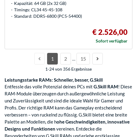
Kapazität: 64 GB (2x 32 GB)
Timings: CL34 45-45-108
Standard: DDR5-6800 (PC5-54400)
€ 2.526,00
Sofort verfügbar
1
2
15
…
1-24 von 356 Ergebnisse
Leistungsstarke RAMs: Schneller, besser, G.Skill
Entfessle das volle Potenzial deines PCs mit
G.Skill RAM
! Diese
RAM-Module überzeugen durch außergewöhnliche Leistung
und Zuverlässigkeit und sind die ideale Wahl für Gamer und
Profis. Der richtige RAM kann das Gameplay entscheidend
verbessern – von ruckelnd zu flüssig. G.Skill bietet eine breite
Palette an Modellen, die h
ohe Geschwindigkeiten, innovative
Designs und Funktionen
vereinen. Entdecke die
Besonderheiten von G.Skill RAMs und erlebe erstklassige