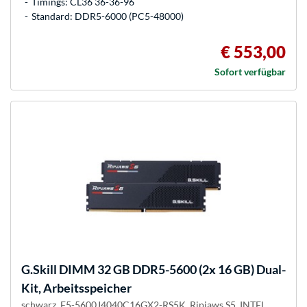
Timings: CL36 36-36-96
Standard: DDR5-6000 (PC5-48000)
€ 553,00
Sofort verfügbar
G.Skill
DIMM 32 GB DDR5-5600 (2x 16 GB) Dual-
Kit, Arbeitsspeicher
schwarz, F5-5600J4040C16GX2-RS5K, Ripjaws S5, INTEL