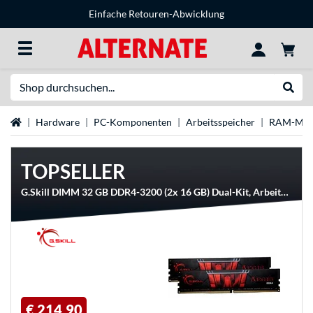
Einfache Retouren-Abwicklung
Suche
Suche
Startseite
Hardware
PC-Komponenten
Arbeitsspeicher
RAM-Mar
TOPSELLER
G.Skill DIMM 32 GB DDR4-3200 (2x 16 GB) Dual-Kit, Arbeitsspeicher
€ 214,90