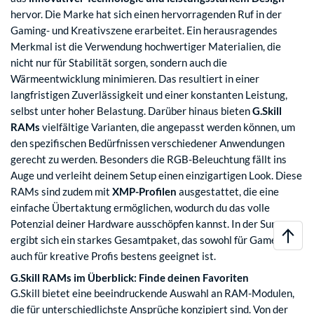
hervor. Die Marke hat sich einen hervorragenden Ruf in der
Gaming- und Kreativszene erarbeitet. Ein herausragendes
Merkmal ist die Verwendung hochwertiger Materialien, die
nicht nur für Stabilität sorgen, sondern auch die
Wärmeentwicklung minimieren. Das resultiert in einer
langfristigen Zuverlässigkeit und einer konstanten Leistung,
selbst unter hoher Belastung. Darüber hinaus bieten
G.Skill
RAMs
vielfältige Varianten, die angepasst werden können, um
den spezifischen Bedürfnissen verschiedener Anwendungen
gerecht zu werden. Besonders die RGB-Beleuchtung fällt ins
Auge und verleiht deinem Setup einen einzigartigen Look. Diese
RAMs sind zudem mit
XMP-Profilen
ausgestattet, die eine
einfache Übertaktung ermöglichen, wodurch du das volle
Potenzial deiner Hardware ausschöpfen kannst. In der Summe
ergibt sich ein starkes Gesamtpaket, das sowohl für Gamer als
auch für kreative Profis bestens geeignet ist.
G.Skill RAMs im Überblick: Finde deinen Favoriten
G.Skill bietet eine beeindruckende Auswahl an RAM-Modulen,
die für unterschiedlichste Ansprüche konzipiert sind. Von der