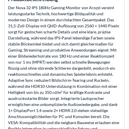
Der Nova 32 IPS 180Hz Gaming Monitor von Arozzi vereint
leistungsstarke Technik, hochwertige Bildqualität und
modernes Design in einem durchdachten Gesamtpaket. Das
31,5-Zoll-Display mit QHD-Auflösung von 2560 × 1440 Pixeln
sorgt für gestochen scharfe Details und eine klare, präzise
Darstellung, während das IPS-Panel lebendige Farben sowie
stabile Blickwinkel bietet und sich damit gleichermaßen für
Gaming, Streaming und produktive Anwendungen eignet. Mit
einer Bildwiederholrate von 180 Hz und einer Reaktionszeit
von nur 1 ms (MPRT) werden selbst schnelle Bewegungen
flüssig und ohne störende Schlieren dargestellt, wodurch ein
reaktionsschnelles und dynamisches Spielerlebnis entsteht.
Adaptive Sync reduziert Bildschirm-Tearing und Ruckeln,
während die HDR10-Unterstützung in Kombination mit einer
Helligkeit von bis zu 350 cd/m² für kräftige Kontraste und
ausdrucksstarke Bilder sorgt. Integrierte Lautsprecher
ermöglichen eine unkomplizierte Audiowiedergabe, und dank
1× DisplayPort 1.4 sowie 2× HDMI 2.0 stehen vielseitige
Anschlussmöglichkeiten für PC und Konsolen bereit. Die
VESA-Kompatibilität und die neigbare Bauweise erlauben eine
flexible Integration in unterschiedliche Setups und