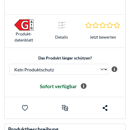
0.0 S
Produkt­
Jetzt bewerten
Details
datenblatt
Das Produkt länger schützen?
Sofort verfügbar
Produktbeschreibung