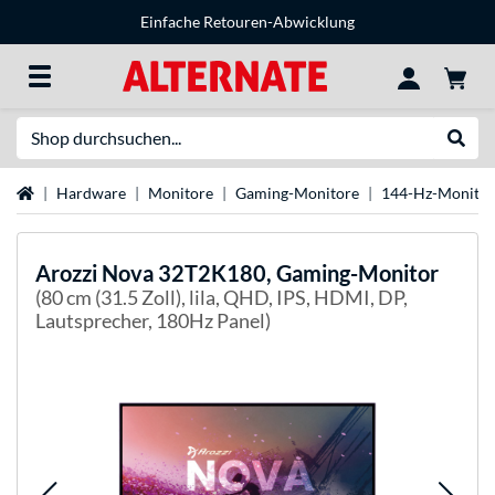
Einfache Retouren-Abwicklung
Suche
Suche
Startseite
Hardware
Monitore
Gaming-Monitore
144-Hz-Monitor
Arozzi
Nova 32T2K180, Gaming-Monitor
(80 cm (31.5 Zoll), lila, QHD, IPS, HDMI, DP,
Lautsprecher, 180Hz Panel)