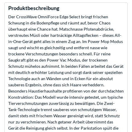
Produktbeschreibung
Der CrossWave OmniForce Edge Select bringt frischen
Schwung in die Bodenpflege und räumt auf, bevor Chaos
überhaupt eine Chance hat. Matschnasse Pfotenabdrücke,
verstreutes Müsli oder hartnäckige Alltagsflecken – dieses All-
in-One-Gerät geht alles in einem Zug an. Im Power Mop Modus
saugt und wischt es gleichzeitig und entfernt nasse wie
trockene Verschmutzungen besonders schnell. Für reine
Saugkraft gibt es den Power Vac Modus, der trockenen
Schmutz mühelos aufnimmt. In beiden Fällen arbeitet das Gerät
mit deutlich erhöhter Leistung und sorgt dank seiner speziellen
Technologie auch an Wänden und in Ecken für ein absolut
sauberes Ergebnis, ohne dass sich Haare verheddern.
Besonders Haustierhaushalte profitieren von der durchdachten
Konstruktion: Das Modell wurde intensiv getestet, um typische
Tierverschmutzungen zuverlässig zu bewältigen. Die Zwei-
Tank-Technologie trennt sauberes von schmutzigem Wasser,
damit stets mit frischem Wasser gereinigt wird, statt Schmutz
nur zu verschmieren. Nach getaner Arbeit übernimmt das
Gerät die Reinigung gleich selbst. In der Parkstation spült die