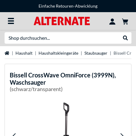
Einfache Retouren-Abwicklung
Suche
Suche
Startseite
Haushalt
Haushaltskleingeräte
Staubsauger
Bissell Cr
Bissell
CrossWave OmniForce (3999N),
Waschsauger
(schwarz/transparent)