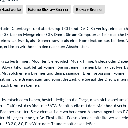
ay-Laufwerke
Externe Blu-ray-Brenner
Blu-ray-Brenner
reitete Datenträger und übertrumpft CD und DVD. So verfügt eine solche
er 35-fachen Menge einer CD. Damit Sie am Computer auf eine solche Di
ines Laufwerk, als Brenner sowie als eine Kombination aus beidem. We
n, erklären wir Ihnen in den nächsten Abschnitten.
ks zu bestimmen. Möchten Sie lediglich Musik, Filme, Videos oder Datei
 der Abwärtskompatibilität können Sie mit einem reinen Blu-ray Laufwer
ig. Mit solch einem Brenner und dem passenden Brennprogramm können 
estimmt die Brenndauer und somit die Zeit, die Sie auf die Disc warten 
ls auch brennen können.
ks entschieden haben, besteht lediglich die Frage, ob es sich dabei um e
aut. Dafür wird es über die SATA-Schnittstelle mit dem Mainboard verbu
Brenners sollten Sie zudem auf die vorhandenen Abmessungen Ihres PCs
eten hingegen eine große Flexibilität. Diese können mithilfe versch
r USB 2.0, 3.0, FireWire oder Thunderbolt anschließen.