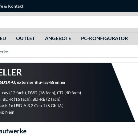
fe
&
Kontakt
Suche
HED
OUTLET
ANGEBOTE
PC-KONFIGURATOR
erke
ELLER
1X-U, externer Blu-ray-Brenner
u-ray (12 fach), DVD (16 fach), CD (40 fach)
: BD-R (16 fach), BD-RE (2 fach)
art: 1x USB-A 3.2 Gen 1 (5 Gbit/s)
s: Nein
Laufwerke