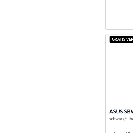
GRATIS VE
ASUS
SBW
schwarz/silb