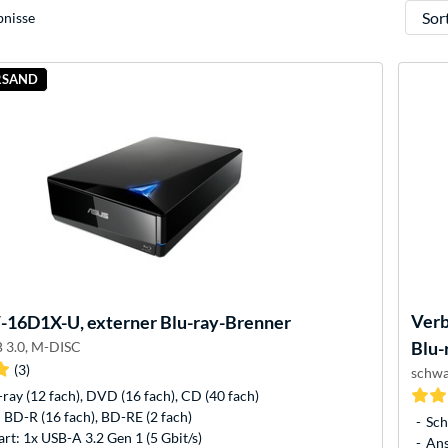
Sortie
bnisse
RSAND
Ver
16D1X-U, externer Blu-ray-Brenner
Blu-
 3.0, M-DISC
(3)
schwa
-ray (12 fach), DVD (16 fach), CD (40 fach)
 BD-R (16 fach), BD-RE (2 fach)
Sch
rt: 1x USB-A 3.2 Gen 1 (5 Gbit/s)
Ans