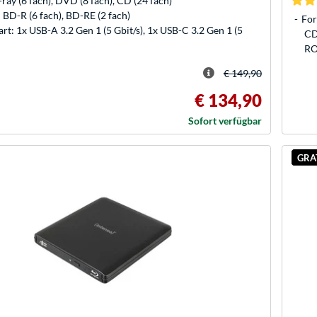
-ray (6 fach), DVD (8 fach), CD (24 fach)
 BD-R (6 fach), BD-RE (2 fach)
For
rt: 1x USB-A 3.2 Gen 1 (5 Gbit/s), 1x USB-C 3.2 Gen 1 (5
CD
RO
€ 149,90
€ 134,90
Sofort verfügbar
GRA