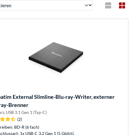
ren
batim
External Slimline-Blu-ray-Writer, externer
ray-Brenner
rz, USB 3.1 Gen 1 (Typ-C)
(2)
reiben: BD-R (6 fach)
chlussart: 1x USB-C 3.2 Gen 1 (5 Gbit/s)