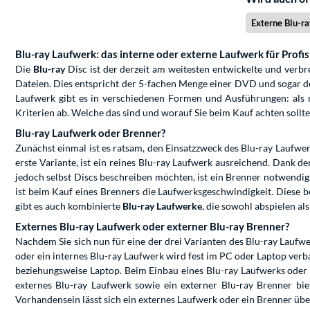
Externe Blu-r
Blu-ray Laufwerk: das interne oder externe Laufwerk für Profis
Die
Blu-ray
Disc ist der derzeit am weitesten entwickelte und verb
Dateien. Dies entspricht der 5-fachen Menge einer DVD und sogar d
Laufwerk gibt es in verschiedenen Formen und Ausführungen: als re
Kriterien ab. Welche das sind und worauf Sie beim Kauf achten sollte
Blu-ray Laufwerk oder Brenner?
Zunächst einmal ist es ratsam, den Einsatzzweck des Blu-ray Laufwer
erste Variante, ist ein reines Blu-ray Laufwerk ausreichend. Dank
jedoch selbst Discs beschreiben möchten, ist ein Brenner notwend
ist beim Kauf eines Brenners die Laufwerksgeschwindigkeit. Diese b
gibt es auch kombinierte
Blu-ray Laufwerke
, die sowohl abspielen a
Externes Blu-ray Laufwerk oder externer Blu-ray Brenner?
Nachdem Sie sich nun für eine der drei Varianten des Blu-ray Laufwer
oder ein internes Blu-ray Laufwerk wird fest im PC oder Laptop verb
beziehungsweise Laptop. Beim Einbau eines Blu-ray Laufwerks oder 
externes Blu-ray Laufwerk sowie ein externer Blu-ray Brenner bi
Vorhandensein lässt sich ein externes Laufwerk oder ein Brenner übe