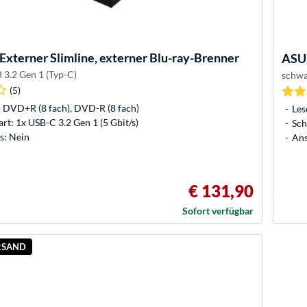
Externer Slimline, externer Blu-ray-Brenner
ASU
 3.2 Gen 1 (Typ-C)
schwa
(5)
 DVD+R (8 fach), DVD-R (8 fach)
Les
rt: 1x USB-C 3.2 Gen 1 (5 Gbit/s)
Sch
s: Nein
Ans
€ 131,90
Sofort verfügbar
RSAND