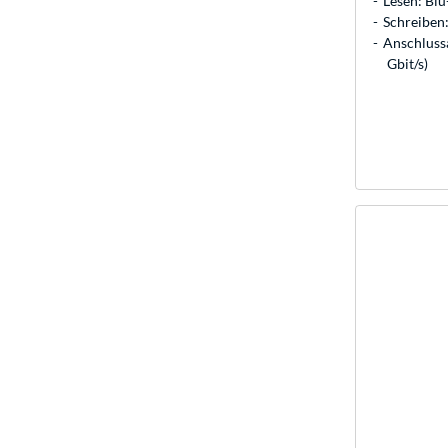
Lesen: Blu
Schreiben:
Anschlussa
Gbit/s)