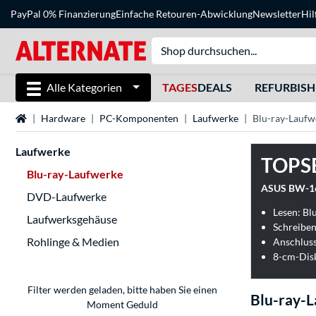
PayPal 0% Finanzierung
Einfache Retouren-Abwicklung
Newsletter
Hil
Alle Kategorien
TAGES
DEALS
REFURBIS
Startseite
Hardware
PC-Komponenten
Laufwerke
Blu-ray-Laufw
Laufwerke
TOPS
Blu-ray-Laufwerke
ASUS BW-16D
DVD-Laufwerke
Lesen: Bl
Laufwerksgehäuse
Schreiben
Rohlinge & Medien
Anschluss
8-cm-Disk
Filter werden geladen, bitte haben Sie einen
Blu-ray-
Moment Geduld