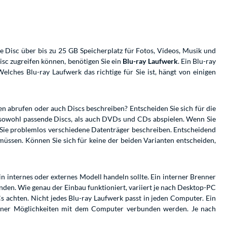
 Disc über bis zu 25 GB Speicherplatz für Fotos, Videos, Musik und
sc zugreifen können, benötigen Sie ein
Blu-ray Laufwerk
. Ein Blu-ray
lches Blu-ray Laufwerk das richtige für Sie ist, hängt von einigen
en abrufen oder auch Discs beschreiben? Entscheiden Sie sich für die
k sowohl passende Discs, als auch DVDs und CDs abspielen. Wenn Sie
Sie problemlos verschiedene Datenträger beschreiben. Entscheidend
müssen. Können Sie sich für keine der beiden Varianten entscheiden,
in internes oder externes Modell handeln sollte. Ein interner Brenner
nden. Wie genau der Einbau funktioniert, variiert je nach Desktop-PC
 achten. Nicht jedes Blu-ray Laufwerk passt in jeden Computer. Ein
iedener Möglichkeiten mit dem Computer verbunden werden. Je nach