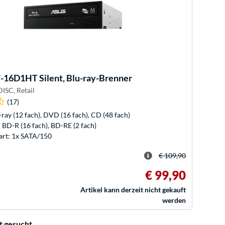
16D1HT Silent, Blu-ray-Brenner
ISC, Retail
(17)
-ray (12 fach), DVD (16 fach), CD (48 fach)
 BD-R (16 fach), BD-RE (2 fach)
art: 1x SATA/150
€ 109,90
€ 99,90
Artikel kann derzeit nicht gekauft
werden
t gesucht