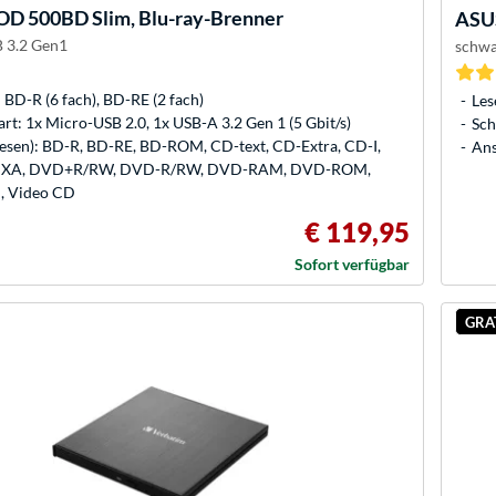
OD 500BD Slim, Blu-ray-Brenner
ASU
B 3.2 Gen1
schwa
 BD-R (6 fach), BD-RE (2 fach)
Les
rt: 1x Micro-USB 2.0, 1x USB-A 3.2 Gen 1 (5 Gbit/s)
Sch
lesen): BD-R, BD-RE, BD-ROM, CD-text, CD-Extra, CD-I,
Ans
XA, DVD+R/RW, DVD-R/RW, DVD-RAM, DVD-ROM,
, Video CD
€ 119,95
Sofort verfügbar
GRA