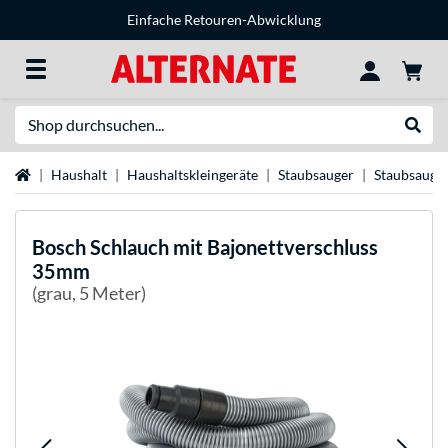
Einfache Retouren-Abwicklung
Suche
Suche
Startseite
Haushalt
Haushaltskleingeräte
Staubsauger
Staubsauge
Bosch
Schlauch mit Bajonettverschluss
35mm
(grau, 5 Meter)