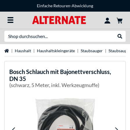
Einfache Retouren-Abwicklung
Suche
Suche
Startseite
Haushalt
Haushaltskleingeräte
Staubsauger
Staubsauge
Bosch
Schlauch mit Bajonettverschluss,
DN 35
(schwarz, 5 Meter, inkl. Werkzeugmuffe)