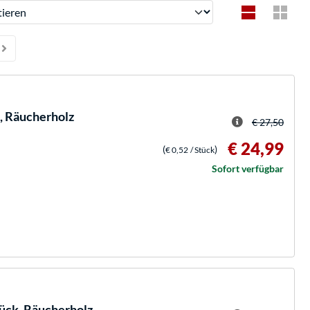
ren
, Räucherholz
€ 27,50
€ 24,99
(
)
€ 0,52
/ Stück
Sofort verfügbar
ück, Räucherholz