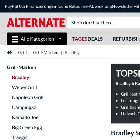
PayPal 0% Finanzierung
Einfache Retouren-Abwicklung
Newsletter
Hil
Alle Kategorien
TAGES
DEALS
REFURBIS
Startseite
Grill
Grill-Marken
Bradley
Grill-Marken
TOPS
Bradley
Bradley 6 Ra
Weber Grill
Grillrost 
Napoleon Grill
Leistung:
Campingaz
Grillfläch
Heizart: E
Kamado Joe
Big Green Egg
Bradley S
Traeger