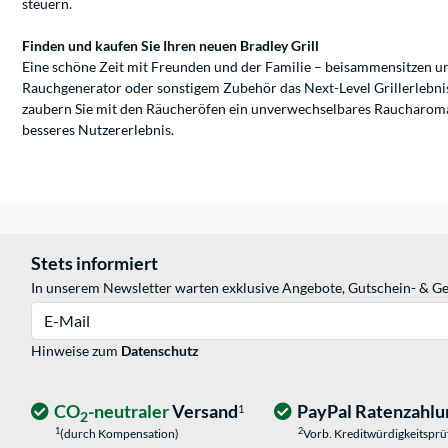
steuern.
Finden und kaufen Sie Ihren neuen Bradley Grill
Eine schöne Zeit mit Freunden und der Familie – beisammensitzen un
Rauchgenerator oder sonstigem Zubehör das Next-Level Grillerlebnis
zaubern Sie mit den Räucheröfen ein unverwechselbares Raucharoma a
besseres Nutzererlebnis.
Stets informiert
In unserem Newsletter warten exklusive Angebote, Gutschein- & Ge
E-Mail
Hinweise zum
Datenschutz
CO
-neutraler
Versand
PayPal Ratenzahlu
1
2
1
2
(durch Kompensation)
Vorb. Kreditwürdigkeitspr