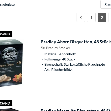
Sortie
rgebnisse
1
2
ERSAND
Bradley
Ahorn Bisquetten, 48 Stück
für Bradley Smoker
Material: Ahornholz
Füllmenge: 48 Stück
Eigenschaft: Starke süßliche Rauchnote
Art: Räucherklötze
ERSAND
Bradley
Mesquite Bisquetten, 48 St