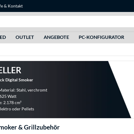
fe
&
Kontakt
Suche
HED
OUTLET
ANGEBOTE
PC-KONFIGURATOR
ELLER
ck Digital Smoker
Material: Stahl, verchromt
 625 Watt
e: 2.178 cm²
lektro oder Pellets
moker & Grillzubehör