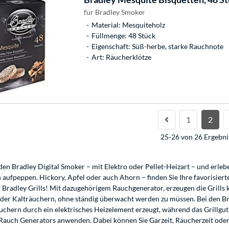
für Bradley Smoker
Material: Mesquiteholz
Füllmenge: 48 Stück
Eigenschaft: Süß-herbe, starke Rauchnote
Art: Räucherklötze
1
2
25-26 von 26 Ergebni
 den Bradley Digital Smoker – mit Elektro oder Pellet-Heizart – und erl
aufpeppen. Hickory, Apfel oder auch Ahorn – finden Sie Ihre favorisier
 Bradley Grills! Mit dazugehörigem Rauchgenerator, erzeugen die Grills 
der Kalträuchern, ohne ständig überwacht werden zu müssen. Bei den Br
hern durch ein elektrisches Heizelement erzeugt, während das Grillgut 
es Rauch Generators anwenden. Dabei können Sie Garzeit, Räucherzeit ode