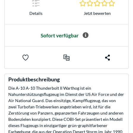
0.0 Stern
Jetzt bewerten
Details
Sofort verfügbar
Produktbeschreibung
Die A-10 A-10 Thunderbolt II Warthog ist ein
Nahunterstützungsflugzeug im Dienst der US Air Force und der
Air National Guard. Das einsitzige, Kampfflugzeug, das von
zwei Turbofan-Triebwerken angetrieben wird, ist für die
Zerstörung von Panzern, gepanzerten Fahrzeugen und anderen
Bodenzielen konzipiert. Diese COBI-Set präsentiert ein Modell
dieses Flugzeugs in einzigartiger grün-graphitfarbener
Farbgebung, die aus der Operation Desert Storm im Jahr 1990