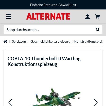
Einfache Retouren-Abwicklung
Suche
Suche
Startseite
Spielzeug
Geschicklichkeitsspielzeug
Konstruktionsspielze
COBI
A-10 Thunderbolt II Warthog,
Konstruktionsspielzeug