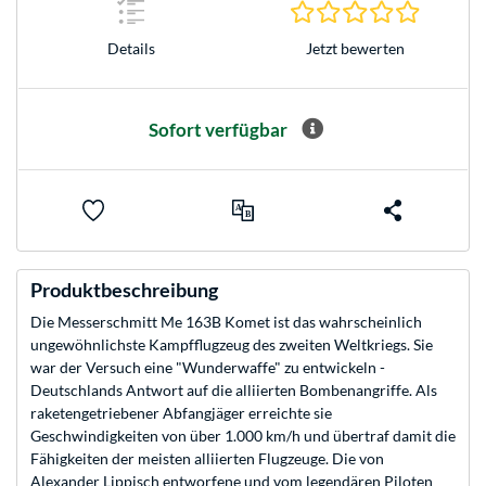
0.0 Stern
Jetzt bewerten
Details
Sofort verfügbar
Produktbeschreibung
Die Messerschmitt Me 163B Komet ist das wahrscheinlich
ungewöhnlichste Kampfflugzeug des zweiten Weltkriegs. Sie
war der Versuch eine "Wunderwaffe" zu entwickeln -
Deutschlands Antwort auf die alliierten Bombenangriffe. Als
raketengetriebener Abfangjäger erreichte sie
Geschwindigkeiten von über 1.000 km/h und übertraf damit die
Fähigkeiten der meisten alliierten Flugzeuge. Die von
Alexander Lippisch entworfene und vom legendären Piloten