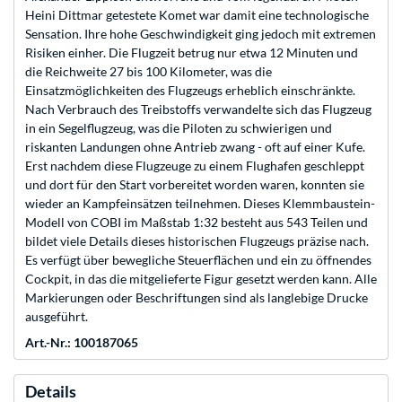
Heini Dittmar getestete Komet war damit eine technologische
Sensation. Ihre hohe Geschwindigkeit ging jedoch mit extremen
Risiken einher. Die Flugzeit betrug nur etwa 12 Minuten und
die Reichweite 27 bis 100 Kilometer, was die
Einsatzmöglichkeiten des Flugzeugs erheblich einschränkte.
Nach Verbrauch des Treibstoffs verwandelte sich das Flugzeug
in ein Segelflugzeug, was die Piloten zu schwierigen und
riskanten Landungen ohne Antrieb zwang - oft auf einer Kufe.
Erst nachdem diese Flugzeuge zu einem Flughafen geschleppt
und dort für den Start vorbereitet worden waren, konnten sie
wieder an Kampfeinsätzen teilnehmen. Dieses Klemmbaustein-
Modell von COBI im Maßstab 1:32 besteht aus 543 Teilen und
bildet viele Details dieses historischen Flugzeugs präzise nach.
Es verfügt über bewegliche Steuerflächen und ein zu öffnendes
Cockpit, in das die mitgelieferte Figur gesetzt werden kann. Alle
Markierungen oder Beschriftungen sind als langlebige Drucke
ausgeführt.
Art.-Nr.: 100187065
Details