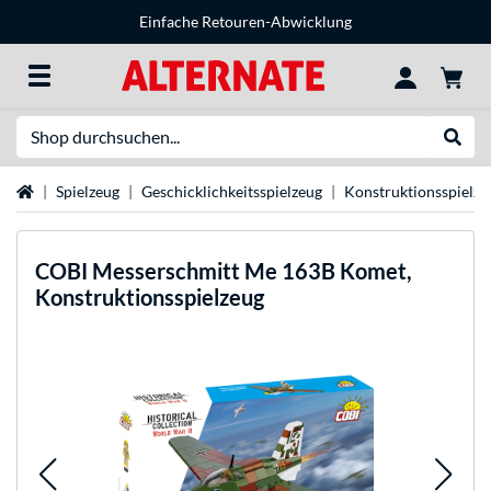
Einfache Retouren-Abwicklung
Suche
Suche
Startseite
Spielzeug
Geschicklichkeitsspielzeug
Konstruktionsspielze
COBI
Messerschmitt Me 163B Komet,
Konstruktionsspielzeug