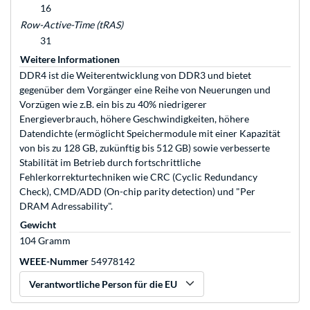
16
Row-Active-Time (tRAS)
31
Weitere Informationen
DDR4 ist die Weiterentwicklung von DDR3 und bietet
gegenüber dem Vorgänger eine Reihe von Neuerungen und
Vorzügen wie z.B. ein bis zu 40% niedrigerer
Energieverbrauch, höhere Geschwindigkeiten, höhere
Datendichte (ermöglicht Speichermodule mit einer Kapazität
von bis zu 128 GB, zukünftig bis 512 GB) sowie verbesserte
Stabilität im Betrieb durch fortschrittliche
Fehlerkorrekturtechniken wie CRC (Cyclic Redundancy
Check), CMD/ADD (On-chip parity detection) und "Per
DRAM Adressability".
Gewicht
104 Gramm
WEEE-Nummer
54978142
Verantwortliche Person für die EU