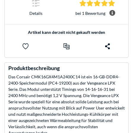
5.0 Stern
bei 1 Bewertung
Details
Artikel kann derzeit nicht gekauft werden
Produktbeschreibung
Das Corsair CMK16GX4M1A2400C14 ist ein 16-GB-DDR4-
2400-Speichermodul (PC4-19200) aus der Vengeance LPX
Serie. Das Modul unterstützt Timings von 14-16-16-31 bei
2400 MHz und benötigt 1,2 V Spannung. Die Vengeance LPX
Serie wurde speziell für eine absolut solide Leistung auch bei
anspruchsvollster Nutzung mit Blick auf Power User entwickelt
und nutzt maßgeschneiderte Hochleistungs-Kühlkörper mit
einer ausgezeichneten Wärmeableitung für Stabilität und
Verlässlichkeit, auch wenn die anspruchsvollsten
Anwendungen laufen.