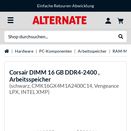
Einfache Retouren-Abwicklung
Suche
Suche
Startseite
Hardware
PC-Komponenten
Arbeitsspeicher
RAM-Mar
Corsair
DIMM 16 GB DDR4-2400 ,
Arbeitsspeicher
(schwarz, CMK16GX4M1A2400C14, Vengeance
LPX, INTEL XMP)