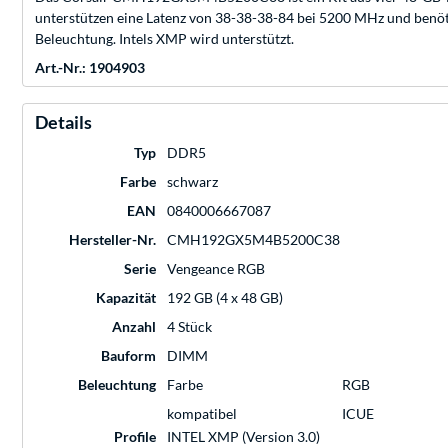
unterstützen eine Latenz von 38-38-38-84 bei 5200 MHz und benöt
Beleuchtung. Intels XMP wird unterstützt.
Art.-Nr.: 1904903
Details
Typ
DDR5
Farbe
schwarz
EAN
0840006667087
Hersteller-Nr.
CMH192GX5M4B5200C38
Serie
Vengeance RGB
Kapazität
192 GB (4 x 48 GB)
Anzahl
4 Stück
Bauform
DIMM
Beleuchtung
Farbe
RGB
kompatibel
ICUE
Profile
INTEL XMP (Version 3.0)