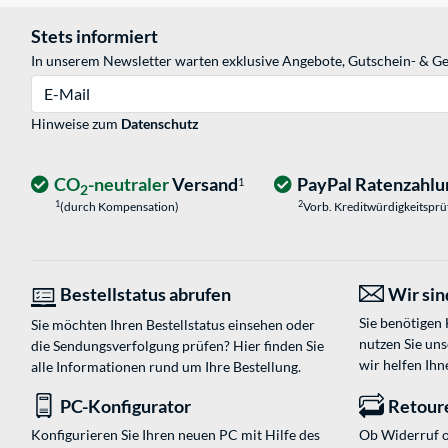
Stets informiert
In unserem Newsletter warten exklusive Angebote, Gutschein- & Ge
E-Mail
Hinweise zum
Datenschutz
CO
-neutraler
Versand
PayPal Ratenzahlu
1
2
1
2
(durch Kompensation)
Vorb. Kreditwürdigkeitspr
Bestellstatus abrufen
Wir sind
Sie benötigen
Sie möchten Ihren Bestellstatus einsehen oder
nutzen Sie un
die Sendungsverfolgung prüfen? Hier finden Sie
wir helfen Ihn
alle Informationen rund um Ihre Bestellung.
PC-Konfigurator
Retour
Konfigurieren Sie Ihren neuen PC mit Hilfe des
Ob Widerruf o