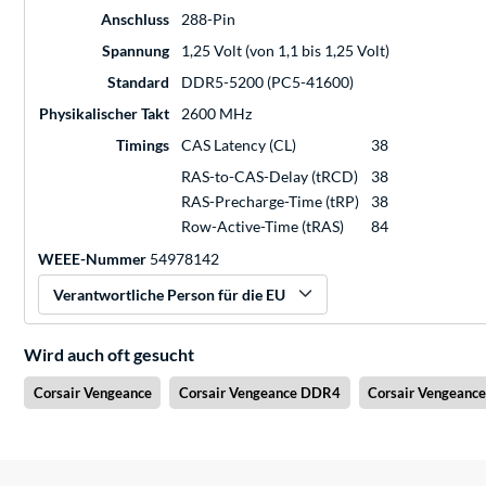
Anschluss
288-Pin
Spannung
1,25 Volt (von 1,1 bis 1,25 Volt)
Standard
DDR5-5200 (PC5-41600)
Physikalischer Takt
2600 MHz
Timings
CAS Latency (CL)
38
RAS-to-CAS-Delay (tRCD)
38
RAS-Precharge-Time (tRP)
38
Row-Active-Time (tRAS)
84
WEEE-Nummer
54978142
Verantwortliche Person für die EU
Wird auch oft gesucht
Corsair Vengeance
Corsair Vengeance DDR4
Corsair Vengeanc