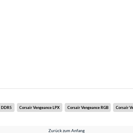
e DDR5
Corsair Vengeance LPX
Corsair Vengeance RGB
Corsair 
Zurück zum Anfang