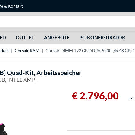
fe
&
Kontakt
Suche
HED
OUTLET
ANGEBOTE
PC-KONFIGURATOR
rken
Corsair RAM
Corsair DIMM 192 GB DDR5-5200 (4x 48 GB) Qu
 Quad-Kit, Arbeitsspeicher
B, INTEL XMP)
€ 2.796,00
inkl