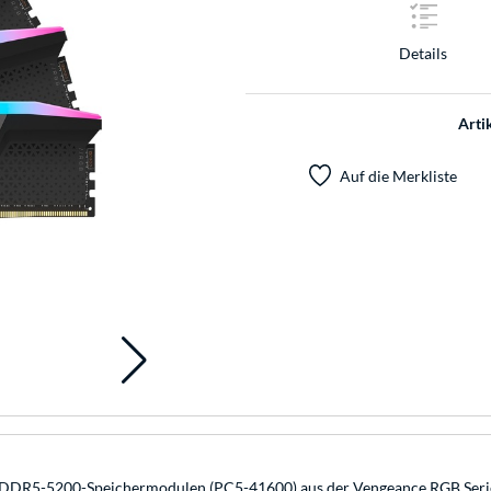
Details
Arti
Auf die Merkliste
DR5-5200-Speichermodulen (PC5-41600) aus der Vengeance RGB Serie.