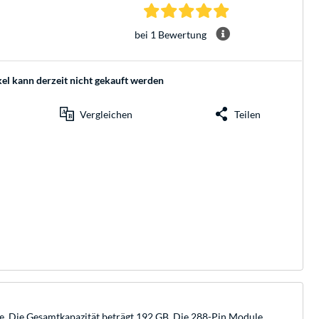
5.0 Sterne bei 1 Be
bei 1 Bewertung
kel kann derzeit nicht gekauft werden
Vergleichen
Teilen
 Die Gesamtkapazität beträgt 192 GB. Die 288-Pin Module