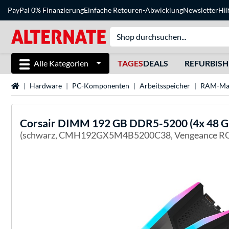
PayPal 0% Finanzierung
Einfache Retouren-Abwicklung
Newsletter
Hil
Alle Kategorien
TAGES
DEALS
REFURBIS
Startseite
Hardware
PC-Komponenten
Arbeitsspeicher
RAM-Ma
Corsair
DIMM 192 GB DDR5-5200 (4x 48 GB)
(schwarz, CMH192GX5M4B5200C38, Vengeance RG