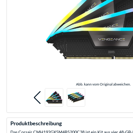
Abb. kann vom Original abweichen.
Produktbeschreibung
Das Corsair CMH192GX5M4B5200C38 ist ein Kit aus vier 48-GB-D