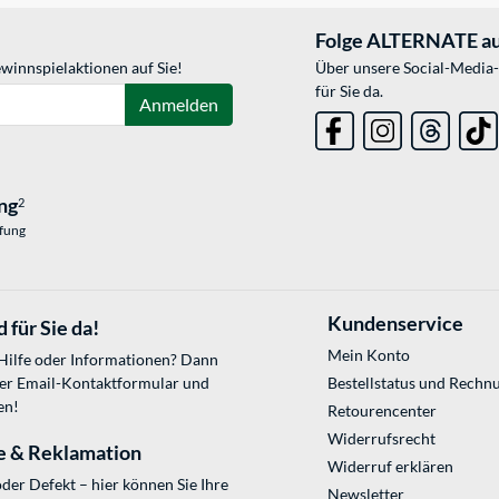
Folge ALTERNATE au
winnspielaktionen auf Sie!
Über unsere Social-Media-
für Sie da.
Anmelden
ng
2
üfung
Kundenservice
 für Sie da!
Mein Konto
 Hilfe oder Informationen? Dann
ser
Email-Kontaktformular
und
Bestellstatus und Rechn
en!
Retourencenter
Widerrufsrecht
e & Reklamation
Widerruf erklären
der Defekt – hier können Sie Ihre
Newsletter