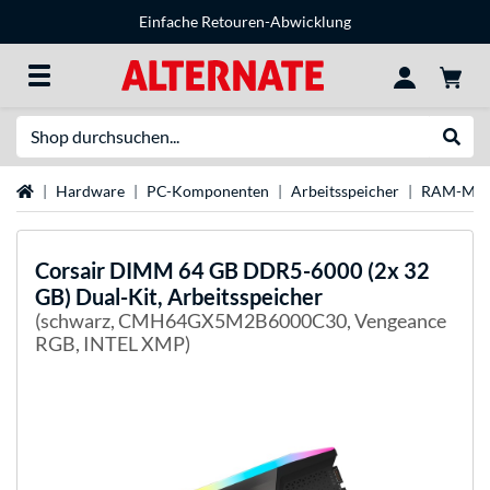
Einfache Retouren-Abwicklung
Suche
Suche
Startseite
Hardware
PC-Komponenten
Arbeitsspeicher
RAM-Mar
Corsair
DIMM 64 GB DDR5-6000 (2x 32
GB) Dual-Kit, Arbeitsspeicher
(schwarz, CMH64GX5M2B6000C30, Vengeance
RGB, INTEL XMP)