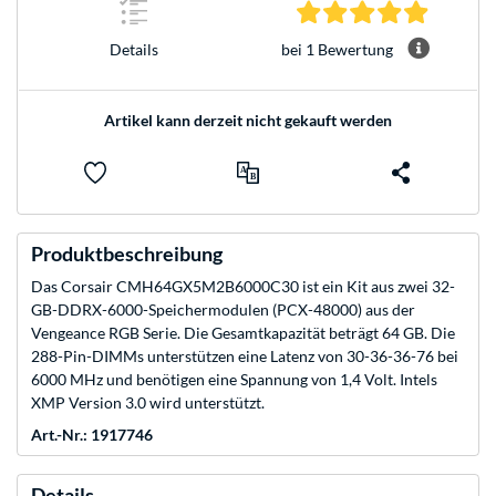
5.0 Stern
bei 1 Bewertung
Details
Artikel kann derzeit nicht gekauft werden
Produktbeschreibung
Das Corsair CMH64GX5M2B6000C30 ist ein Kit aus zwei 32-
GB-DDRX-6000-Speichermodulen (PCX-48000) aus der
Vengeance RGB Serie. Die Gesamtkapazität beträgt 64 GB. Die
288-Pin-DIMMs unterstützen eine Latenz von 30-36-36-76 bei
6000 MHz und benötigen eine Spannung von 1,4 Volt. Intels
XMP Version 3.0 wird unterstützt.
Art.-Nr.: 1917746
Details