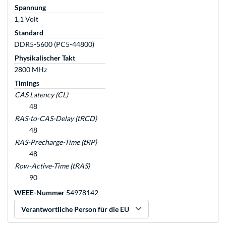
Spannung
1,1 Volt
Standard
DDR5-5600 (PC5-44800)
Physikalischer Takt
2800 MHz
Timings
CAS Latency (CL)
48
RAS-to-CAS-Delay (tRCD)
48
RAS-Precharge-Time (tRP)
48
Row-Active-Time (tRAS)
90
WEEE-Nummer
54978142
Verantwortliche Person für die EU