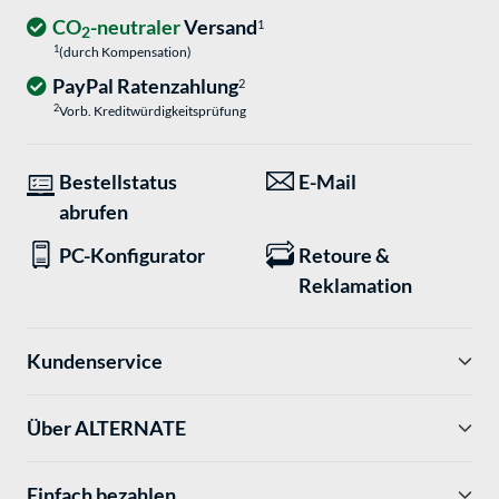
CO
-neutraler
Versand
1
2
1
(durch Kompensation)
PayPal Ratenzahlung
2
2
Vorb. Kreditwürdigkeitsprüfung
Bestellstatus
E-Mail
abrufen
PC-Konfigurator
Retoure &
Reklamation
Kundenservice
Über ALTERNATE
Einfach bezahlen