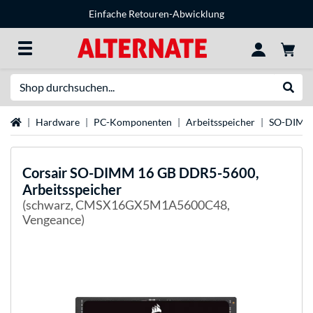
Einfache Retouren-Abwicklung
Suche
Suche
Startseite
Hardware
PC-Komponenten
Arbeitsspeicher
SO-DIM
Corsair
SO-DIMM 16 GB DDR5-5600,
Arbeitsspeicher
(schwarz, CMSX16GX5M1A5600C48,
Vengeance)